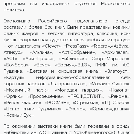
программ для иностранных студентов Московского
Политеха.
Экспозицию Российского национального стенда
составили более 600 книг. Были представлены новинки
разных жанров – детская литература, классика, нон-
фикшн, современная художественная, учебная литература
– от издательств «Clever», «PressPass», «Ridero»,«Азбука-
Аттикус», «Альпина», «Арт.Собрание», «Архипелаг»,
«АСТ», «Аякс-Пресс», «Библиотека Спорт-Марафон»,
«Бомбора», «Вече», «Время»,«ВШЭ», ГМИИ им. А.С.
Пушкина, «Детская и юношеская книга», «Златоуст»,
«Картуш», информационно-образовательная сеть
коренных народов «Льыоравэтльан», «Мозаика-Синтез»,
«Мозаичный парк», «Молодая гвардия», «Навона»,
«Орлик», «Просвещение», «ПРОФДЕТЛИТ», «Реноме»,
«Рипол классик», «РОСМЭН», «Стрекоза», «ТЦ Сфера»,
«Центр книги Рудомино», «Эксмо», «Юриспруденция»,
«Ясень и Бук».
По окончании выставки книги были переданы в фонды
Библиотеки им. А.С. Пушкина (г. Усть-Каменогорск), Лицея