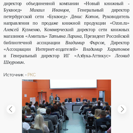
директор объединенной компании «Новый книжный -
Буквоед»
Михаил Иванцов,
Генеральный директор
петербургской сети «Буквоед»
Денис Котов
, Руководитель
направления по продаже книжной продукции «Ozon.ru»
Алексей Кузменко
, Коммерческий директор сети книжных
магазинов «Амиталь»
Татьяна Ларина
, Президент Российской
библиотечной ассоциации
Владимир Фирсов,
Директор
«Ассоциации Интернет-издателей»
Владимир Харитонов
и Генеральный директор ИГ «Азбука-Аттикус»
Леонид
Шкурович
.
Источник -
РКС