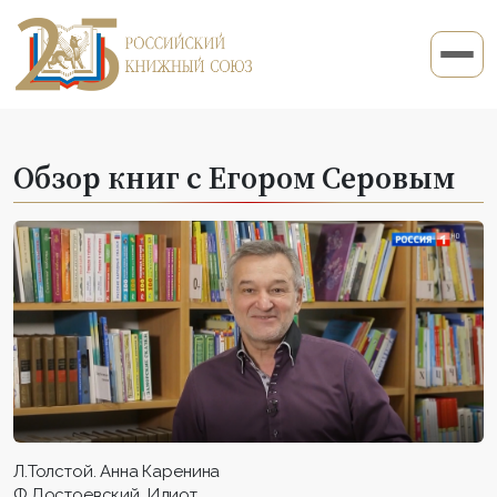
Обзор книг с Егором Серовым
Л.Толстой. Анна Каренина
Ф.Достоевский. Идиот