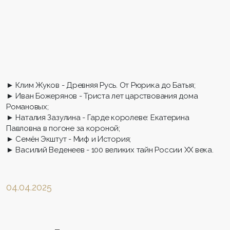
► Клим Жуков - Древняя Русь. От Рюрика до Батыя;
► Иван Божерянов - Триста лет царствования дома
Романовых;
► Наталия Зазулина - Гарде королеве: Екатерина
Павловна в погоне за короной;
► Семён Экштут - Миф и История;
► Василий Веденеев - 100 великих тайн России ХХ века.
04.04.2025