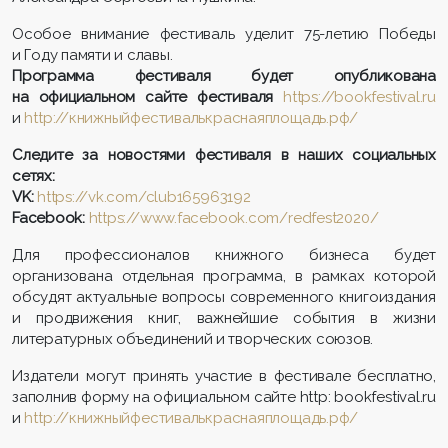
Особое внимание фестиваль уделит 75-летию Победы
и Году памяти и славы.
Программа фестиваля будет опубликована
на официальном сайте фестиваля
https://bookfestival.ru
и
http://книжныйфестивалькраснаяплощадь.рф/
Следите за новостями фестиваля в наших социальных
сетях:
VK:
https://vk.com/club165963192
Facebook:
https://www.facebook.com/redfest2020/
Для профессионалов книжного бизнеса будет
организована отдельная программа, в рамках которой
обсудят актуальные вопросы современного книгоиздания
и продвижения книг, важнейшие события в жизни
литературных объединений и творческих союзов.
Издатели могут принять участие в фестивале бесплатно,
заполнив форму на официальном сайте http: bookfestival.ru
и
http://книжныйфестивалькраснаяплощадь.рф/