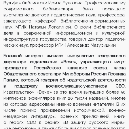
Вульфа» библиотеки Ирина Буданова. Профессионализму
современного библи­отекаря было посвящено
выступление доктора педагогических наук, профессора,
заве­дую­щего кафедрой библиотечно-информационных
наук МГИК Натальи Лопатиной. О роли библиотечного
дела в современной информационной и культурной
инфраструк­туре государства говорил доктор педа­гоги­
ческих наук, профессор МГИК Александр Мазурицкий.
Большой интерес вызвало выступление генерального
директора издательства «Вече», управляющего вице-
президента Российского книжного союза, члена
Общественного совета при Минобороны России Леонида
Палько, который говорил об издательской деятельности
в поддержку военнослужащих-участников СВО.
Издательством «Вече» за это время выпущено более 50
миллионов экземпляров книг 20 тысяч названий, многие
из которых адресованы именно военным читателям. В их
числе, помимо произведений исторической, военно-
мемуарной литературы, военных приключений, книги
о героях СВО в сериях «В защиту русского мира»,
«За ленточкой», а также сборники стихов военных поэтов