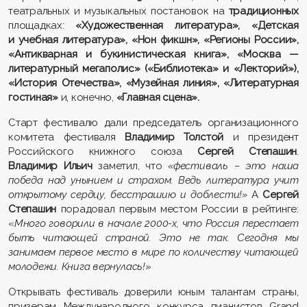
театральных и музыкальных постановок на
традиционных
площадках:
«Художественная литература», «Детская
и учебная литература», «Нон фикшн», «Регионы России»,
«Антикварная и букинистическая книга», «Москва —
литературный мегаполис» («Библиотека» и «Лекторий»),
«История Отечества», «Музейная линия», «Литературная
гостиная»
и, конечно,
«Главная сцена».
Старт фестивалю дали председатель организационного
комитета фестиваля
Владимир Толстой
и президент
Российского книжного союза
Сергей Степашин
.
Владимир Ильич
заметил, что
«фестиваль – это наша
победа над унынием и страхом. Ведь литература учит
открытому сердцу, бесстрашию и доблести!»
А
Сергей
Степашин
порадовал первым местом России в рейтинге:
«
Много говорили в начале 2000-х, что Россия перестает
быть читающей страной. Это не так. Сегодня мы
занимаем первое место в мире по количеству читающей
молодежи. Книга вернулась!
»
Открывать фестиваль доверили юным талантам страны,
призерам Международного конкурса пианистов Grand