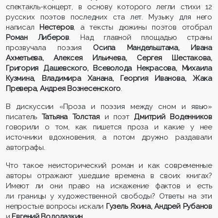
спектакль-концерт, в основу которого легли стихи 12
русских поэтов последних ста лет. Музыку для него
написал
Нестеров
, а тексты дюжины поэтов отобрал
Роман Либеров
. Над главной площадью страны
прозвучала поэзия
Осипа Мандельштама, Ивана
Ахметьева, Алексея Ильичева, Сергея Шестакова,
Григория Дашевского, Всеволода Некрасова, Михаила
Кузмина, Владимира Ханана, Георгия Иванова, Жака
Превера, Андрея Вознесенского
.
В дискуссии «Проза и поэзия между сном и явью»
писатель
Татьяна Толстая
и поэт
Дмитрий Воденников
говорили о том, как пишется проза и какие у нее
источники вдохновения, а потом дружно раздавали
автографы.
Что такое неисторический роман и как современные
авторы отражают ушедшие времена в своих книгах?
Имеют ли они право на искажение фактов и есть
ли границы у художественной свободы? Ответы на эти
непростые вопросы искали
Гузель Яхина, Андрей Рубанов
и
Евгений Водолазкин
.