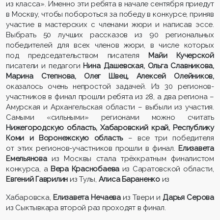
из класса». Именно эти ребята в начале сентября приедут
в Москву, чтобы побороться за победу в конкурсе, приняв
участие в мастерских с членами жюри и написав эссе.
Выбрать 50 лучших рассказов из 90 региональных
победителей для всех членов жюри, в числе которых
под председательством писателя
Майи Кучерской
писатели и педагоги
Нина Дашевская, Ольга Славникова,
Марина Степнова, Олег Швец, Алексей Олейников,
оказалось очень непростой задачей. Из 30 регионов-
участников в финал прошли ребята из 28, а два региона –
Амурская и Архангельская области – выбыли из участия.
Самыми «сильными» регионами можно считать
Нижегородскую область, Хабаровский край, Республику
Коми и Воронежскую область
– все три победителя
от этих регионов-участников прошли в финал.
Елизавета
Емельянова
из Москвы стала трёхкратным финалистом
конкурса, а
Вера Краснобаева
из Саратовской области,
Евгений Гаврилин
из Тулы,
Алиса Бараненко
из
Хабаровска,
Елизавета Нечаева
из Твери и
Дарья Серова
из Сыктывкара второй раз проходят в финал.