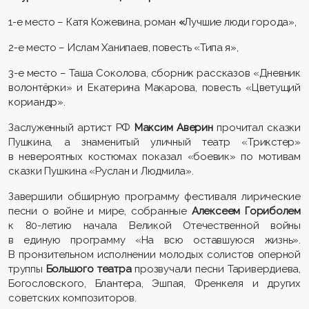
1-е место – Катя Кожевина, роман
«
Лучшие люди города»,
2-е место – Ислам Ханипаев, повесть «Типа я»,
3-е место – Таша Соколова, сборник рассказов «Дневник
волонтёрки» и Екатерина Макарова, повесть «Цветущий
кориандр».
Заслуженный артист РФ
Максим Аверин
прочитал сказки
Пушкина, а знаменитый уличный театр «Трикстер»
в невероятных костюмах показал «боевик» по мотивам
сказки Пушкина «Руслан и Людмила».
Завершили обширную программу фестиваля лирические
песни о войне и мире, собранные
Алексеем Гориболем
к 80-летию начала Великой Отечественной войны
в единую программу «На всю оставшуюся жизнь».
В пронзительном исполнении молодых солистов оперной
труппы
Большого театра
прозвучали песни Таривердиева,
Богословского, Блантера, Эшпая, Френкеля и других
советских композиторов.