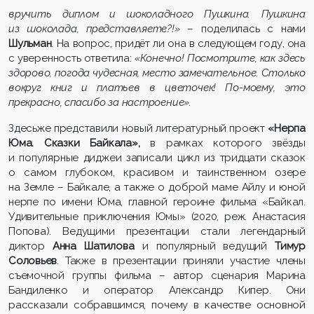
вручить диплом и шоколадного Пушкина. Пушкина
из шоколада, представляете?!»
– поделилась с нами
Шульман
. На вопрос, придёт ли она в следующем году, она
с уверенность ответила:
«Конечно! Посмотрите, как здесь
здорово, погода чудесная, место замечательное. Столько
вокруг книг и платьев в цветочек! По-моему, это
прекрасно, спасибо за настроение».
Здесьже представили новый литературный проект
«Нерпа
Юма. Сказки Байкала»,
в рамках которого звёзды
и популярные диджеи записали цикл из тридцати сказок
о самом глубоком, красивом и таинственном озере
на Земле – Байкале, а также о доброй маме Айлу и юной
нерпе по имени Юма, главной героине фильма «Байкал.
Удивительные приключения Юмы» (2020, реж. Анастасия
Попова). Ведущими презентации стали легендарный
диктор
Анна Шатилова
и популярный ведущий
Тимур
Соловьев
. Также в презентации приняли участие члены
съемочной группы фильма – автор сценария Марина
Бандиленко и оператор Александр Кипер. Они
рассказали собравшимся, почему в качестве основной