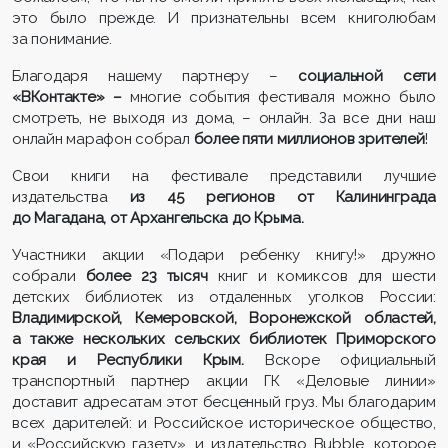
это было прежде. И признательны всем книголюбам
за понимание.
Благодаря нашему партнеру –
социальной сети
«ВКонтакте» –
многие события фестиваля можно было
смотреть, не выходя из дома, – онлайн. За все дни наш
онлайн марафон собрал
более пяти миллионов зрителей
!
Свои книги на фестивале представили лучшие
издательства
из 45 регионов от Калининграда
до Магадана, от Архангельска до Крыма.
Участники акции «Подари ребенку книгу!» дружно
собрали
более 23 тысяч
книг и комиксов для шести
детских библиотек из отдаленных уголков России:
Владимирской, Кемеровской, Воронежской областей,
а также нескольких сельских библиотек Приморского
края и Республики Крым.
Вскоре официальный
транспортный партнер акции ГК «Деловые линии»
доставит адресатам этот бесценный груз. Мы благодарим
всех дарителей: и Российское историческое общество,
и «Российскую газету», и издательство Bubble, которое