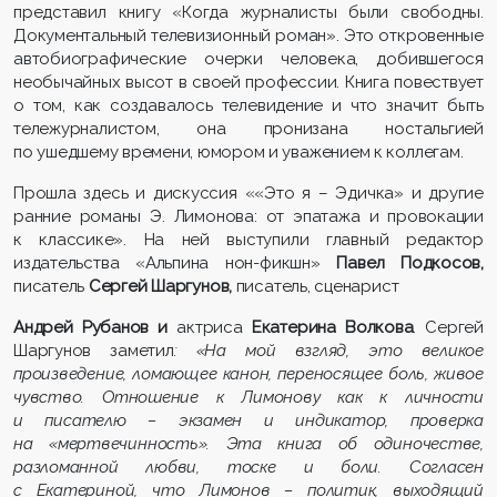
представил книгу «Когда журналисты были свободны.
Документальный телевизионный роман». Это откровенные
автобиографические очерки человека, добившегося
необычайных высот в своей профессии. Книга повествует
о том, как создавалось телевидение и что значит быть
тележурналистом, она пронизана ностальгией
по ушедшему времени, юмором и уважением к коллегам.
Прошла здесь и дискуссия ««Это я – Эдичка» и другие
ранние романы Э. Лимонова: от эпатажа и провокации
к классике». На ней выступили главный редактор
издательства «Альпина нон-фикшн»
Павел Подкосов,
писатель
Сергей Шаргунов,
писатель, сценарист
Андрей Рубанов и
актриса
Екатерина Волкова
. Сергей
Шаргунов заметил
: «На мой взгляд, это великое
произведение, ломающее канон, переносящее боль, живое
чувство. Отношение к Лимонову как к личности
и писателю – экзамен и индикатор, проверка
на «мертвечинность». Эта книга об одиночестве,
разломанной любви, тоске и боли. Согласен
с Екатериной, что Лимонов – политик, выходящий