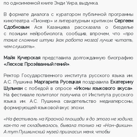
по одноименной книге Энди Уира, выдумка.
В формате диалога с куратором публичной программы
кинотеатра «Пионер» и литературным критиком
Сергеем
Сдобновым
Ася Казанцева рассказала о безделье
с позиции нейробиолога, сообщив, впрочем, что «п
ро
такие сложные штуки [как работа мозга] лучше читать,
чем слушать»
.
Майя Кучерская
представила долгожданную биографию
«Лесков: Прозёванный гений»
.
Ректор Государственного института русского языка им.
А.С. Пушкина
Маргарита Русецкая
поздравила
Екатерину
Шульман
с победой в опросе
«Иконы языкового вкуса»
.
На фестивале политолог получила от Института русского
языка им. А.С. Пушкина свидетельство медиаперсоны,
формирующей языковой вкус эпохи.
«На фестиваль на Красной площади я до этого не ходила,
как-то не складывалось, бывала только на «Нон-фикшн».
А тут Пушкинский музей пригласил меня, чтобы