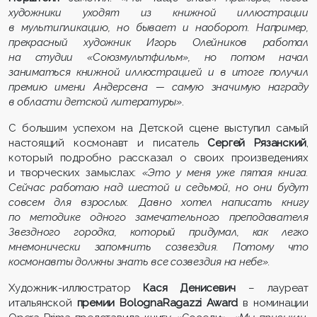
художники уходят из книжной иллюстрации
в мультипликацию, но бывает и наоборот. Например,
прекрасный художник Игорь Олейников работал
на студии «Союзмультфильм», но потом начал
заниматься книжной иллюстрацией и в итоге получил
премию имени Андерсена — самую значимую награду
в области детской литературы»
.
С большим успехом на Детской сцене выступил самый
настоящий космонавт и писатель
Сергей Рязанский
,
который подробно рассказал о своих произведениях
и творческих замыслах:
«Это у меня уже пятая книга.
Сейчас работаю над шестой и седьмой, но они будут
совсем для взрослых. Давно хотел написать книгу
по методике одного замечательного преподавателя
Звездного городка, который придумал, как легко
мнемонически запомнить созвездия. Потому что
космонавты должны знать все созвездия на небе».
Художник-иллюстратор
Кася Денисевич
– лауреат
итальянской
премии BolognaRagazzi Award
в номинации