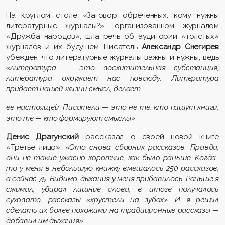
На круглом столе «Заговор обреченных: кому нужны
литературные журналы?», организованном журналом
«Дружба народов», шла речь об аудитории «толстых»
журналов и их будущем. Писатель
Александр Снегирев
убежден, что литературные журналы важны и нужны, ведь
«литература — это восхитительная субстанция,
литература окружает нас повсюду. Литература
придает нашей жизни смысл, делает
ее настоящей. Писатели — это не те, кто пишут книги,
это те — кто формируют смыслы».
Денис Драгунский
рассказал о своей новой книге
«Третье лицо»:
«Это снова сборник рассказов. Правда,
они не такие ужасно короткие, как было раньше. Когда-
то у меня в небольшую книжку вмещалось 250 рассказов,
а сейчас 75. Видимо, дыхания у меня прибавилось. Раньше я
сжимал, убирал лишние слова, в итоге получалось
суховато, рассказы «хрустели на зубах». И я решил
сделать их более похожими на традиционные рассказы —
добавил им дыхания».