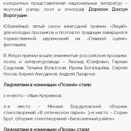
колоритных представителей национальных литератур –
якутский рэпер, поэт и этнограф
Дорхоон Дохсун
Ворогушин
.
Юбилейный, пятый
сезон
ежегодной
премии
«Лицей»
для молодых прозаиков и поэтов по традиции завершился
торжественной церемонией на «Главной сцене»
фестиваля.
В Жюри премии вошли знаменитые российские прозаики,
поэты и литературоведы
–
Леонид Юзефович, Герман
Садулаев, Татьяна Во
л
ьтская, Ирина Богатырёва, Сергей
Носов, Кирилл Анкудинов, Андрей Лазарчук.
Лауреатами в номинации «Поэзия» стали:
1-е место – Иван Купреянов,
2-е место – Михаил Бордуновский, сборник
стихотворений «В оптическом парке», 3-е место – Сорин
Брут, сборник стихотворений «Бесконечный район».
Лауреатами в номинации «Проза» стали: