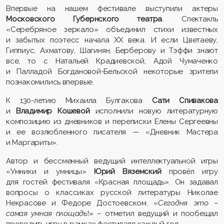
Впервые на нашем фестивале выступили актеры
Московского Губернского театра
. Спектакль
«Серебряное зеркало» объединил стихи известных
и забытых поэтесс начала ХХ века. И если Цветаеву,
Гиппиус, Ахматову, Шагинян, Берберову и Тэффи знают
все, то с Натальей Крадиевской, Адой Чумаченко
и Палладой Богдановой-Бельской некоторые зрители
познакомились впервые.
К 130-летию Михаила Булгакова
Сати Спивакова
и
Владимир Кошевой
исполнили новую литературную
композицию из дневников и переписки Елены Сергеевны
и ее возлюбленного писателя — «Дневник Мастера
и Маргариты».
Автор и бессменный ведущий интеллектуальной игры
«Умники и умницы»
Юрий Вяземский
провёл игру
для гостей фестиваля «Красная площадь». Он задавал
вопросы о классиках русской литературы Николае
Некрасове и Федоре Достоевском. «
Сегодня это –
самая умная площадь
!» – отметил ведущий и пообещал
проводить игру в рамках фестиваля каждый год.