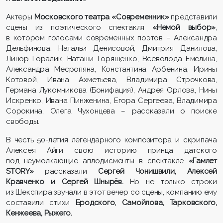
Актеры
Московского театра «Современник»
представили
сцены из поэтического спектакля
«Немой выбор»
,
в котором голосами современных поэтов – Александра
Дельфинова, Натальи Денисовой, Дмитрия Данилова,
Линор Горалик, Наташи Горященко, Всеволода Емелина,
Александра Месропяна, Константина Арбенина, Ирины
Котовой, Ивана Ахметьева, Владимира Строчкова,
Германа Лукомникова (Бонифация), Андрея Орлова, Нины
Искренко, Ивана Пинженина, Егора Сергеева, Владимира
Сорокина, Олега Чухонцева – рассказали о поиске
свободы.
В честь 50-летия легендарного композитора и скрипача
Алексея Айги свою историю принца датского
под неумолкающие аплодисменты в спектакле
«Гамлет
STORY»
рассказали
Сергей Чонишвили, Алексей
Кравченко и Сергей Шнырёв.
Но не только строки
из Шекспира звучали в этот вечер со сцены, компанию ему
составили стихи
Бродского, Самойлова, Тарковского,
Кенжеева, Рыжего.