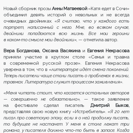
Новый сборник прозы
Анны Матвеевой
«Катя едет в Сочи»
объединил девять историй о невольных и не всегда
очевидных двойниках.
«Я считаю, что у каждого есть
портрет, написанный с него. Мне, во всяком случае,
двойники попадаются всю жизнь. Все мои героини
в каком-то смысле мои двойники»
, — отметила автор.
Вера Богданова, Оксана Васякина
и
Евгения Некрасова
приняли участие в круглом столе «Семья и травма
в современной русской прозе». Евгения Некрасова
уверена в том, что в
«литературе идёт смена поколений.
Теперь писатели чаще стали писать о проблемах в жизни,
травмах. Литература служит процессам заживления»
.
«Меня читать стоит, что касается остальных авторов
— совершенно не обязательно»,
— такое заявление
на фестивале сделал писатель
Дмитрий Быков,
представляя свою новую книгу «Истребитель».
«Я 20 лет
писал про советскую эпоху, если я о ней продолжу писать,
то будущее не настанет. У меня в столе лежат три
романа, у писателя должно что-то быть в запасе. Когда