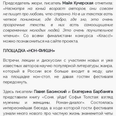
Председатель жюри, писатель
Майя Кучерская
отметила:
«Несмотря на юный возраст авторов, они совсем
не пишут про любовь, что странно. Но в их текстах есть
четкое понимание, где добро, где зло, это очень
прозрачные тексты, в них есть самоощущение
современных молодых людей. Это очень поучительное
чтение»
. Со всеми финалистами конкурса «Класс!»
можно познакомиться на сайте проекта.
ПЛОЩАДКА «НОН-ФИКШН»
Встречи, лекции и дискуссии с участием новых и уже
известных авторов научно популярной литературы, жанра,
который в России все больше входит в моду, шли
на площадке нон-стоп, не давая гостям фестиваля
передохнуть.
Здесь писатели
Павел Басинский
и
Екатерина Барбаняга
представили книгу «Соня, уйди! Софья Толстая: взгляд
мужчины и женщины. Роман-диалог». Состоялась
интереснейшая беседа, в ходе которой гости фестиваля
узнали много нового про частную жизнь знаменитой четы