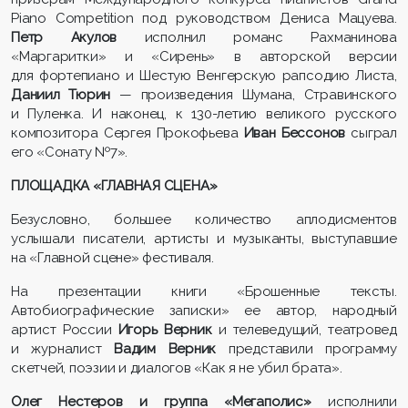
Piano Competition под руководством Дениса Мацуева.
Петр Акулов
исполнил романс Рахманинова
«Маргаритки» и «Сирень» в авторской версии
для фортепиано и Шестую Венгерскую рапсодию Листа,
Даниил Тюрин
— произведения Шумана, Стравинского
и Пуленка. И наконец, к 130-летию великого русского
композитора Сергея Прокофьева
Иван Бессонов
сыграл
его «Сонату №7».
ПЛОЩАДКА «ГЛАВНАЯ СЦЕНА»
Безусловно, большее количество аплодисментов
услышали писатели, артисты и музыканты, выступавшие
на «Главной сцене» фестиваля.
На презентации книги «Брошенные тексты.
Автобиографические записки» ее автор, народный
артист России
Игорь Верник
и телеведущий, театровед
и журналист
Вадим Верник
представили программу
скетчей, поэзии и диалогов «Как я не убил брата».
Олег Нестеров и группа «Мегаполис»
исполнили