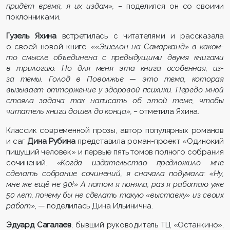
придёт время, я их издам», –
поделился он со своими
поклонниками.
Гузель Яхина
встретилась с читателями и рассказала
о своей новой книге.
««Эшелон на Самарканд» в каком-
то смысле объединена с предыдущими двумя книгами
в трилогию. Но для меня эта книга особенная, из-
за темы. Голод в Поволжье — это тема, которая
вызывает отторжение у здоровой психики. Передо мной
стояла задача так написать об этой теме, чтобы
читатель книги дошел до конца», –
отметила Яхина.
Классик современной прозы, автор популярных романов
и саг
Дина Рубина
представила роман-проект «Одинокий
пишущий человек» и первые пять томов полного собрания
сочинений.
«Когда издательство предложило мне
сделать собрание сочинений, я сначала подумала: «Ну,
мне же ещё не 90!» А потом я поняла, раз я работаю уже
50 лет, почему бы не сделать такую «выставку» из своих
работ»
, — поделилась Дина Ильинична.
Эдуард Сагалаев
, бывший руководитель ТЦ «Останкино»,