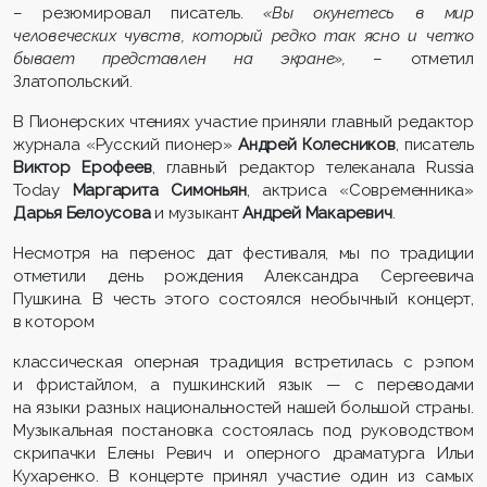
– резюмировал писатель.
«Вы окунетесь в мир
человеческих чувств, который редко так ясно и четко
бывает представлен на экране»,
– отметил
Златопольский.
В Пионерских чтениях участие приняли главный редактор
журнала «Русский пионер»
Андрей Колесников
, писатель
Виктор Ерофеев
, главный редактор телеканала Russia
Today
Маргарита Симоньян
, актриса «Современника»
Дарья Белоусова
и музыкант
Андрей Макаревич
.
Несмотря на перенос дат фестиваля, мы по традиции
отметили день рождения Александра Сергеевича
Пушкина. В честь этого состоялся необычный концерт,
в котором
классическая оперная традиция встретилась с рэпом
и фристайлом, а пушкинский язык — с переводами
на языки разных национальностей нашей большой страны.
Музыкальная постановка состоялась под руководством
скрипачки Елены Ревич и оперного драматурга Ильи
Кухаренко. В концерте принял участие один из самых