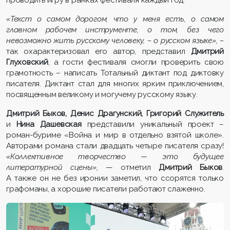
«Текст о самом дорогом, что у меня есть, о самом
главном рабочем инструменте, о том, без чего
невозможно жить русскому человеку, – о русском языке», –
так охарактеризовал его автор
,
представил
Дмитрий
Глуховский
, а гости фестиваля смогли проверить свою
грамотность – написать Тотальный диктант под диктовку
писателя. Диктант стал для многих ярким приключением,
посвященным великому и могучему русскому языку.
Дмитрий Быков, Денис Драгунский, Григорий Служитель
и
Нина Дашевская
представили уникальный проект –
роман-буриме «Война и мир в отдельно взятой школе».
Авторами романа стали двадцать четыре писателя сразу!
«Коллективное творчество — это будущее
литературной сцены»,
— отметил
Дмитрий Быков
.
А также он не без иронии заметил, что ссорятся только
графоманы, а хорошие писатели работают слаженно.