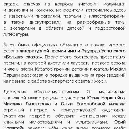
сказок, отвечая на вопросы викторин, мальчишки
и девчонки и, конечно, их родители встречались здесь
с известными писателями, поэтами и иллюстраторами,
а также дискутировали на разнообразные темы
с экспертами в области детской и подростковой
литературы.
Здесь было официально объявлено о начале второго
сезона
литературной премии имени Эдуарда Успенского
«Большая сказка»
. После этого состоялась презентация
премии, на которой выступили лауреаты первого сезона
и члены жюри. Куратор премии, детский писатель
Михаил
Першин
рассказал о порядке выдвижения произведений
на премию, о работе экспертного совета и жюри.
Дискуссия «Сказки-мультфильмы. От мультфильма
к книжной иллюстрации» с участием
Юрия Норштейна
,
Михаила Липскерова
и
Ольги Боголюбовой
вызвала
огромный интерес у присутствующей аудитории.
Участники подробно обсудили «отношения» между
книжными иллюстрациями и мультфильмами.
Юрий
Норштейн
заметил:
«Мы чаще знаем примеры, когда