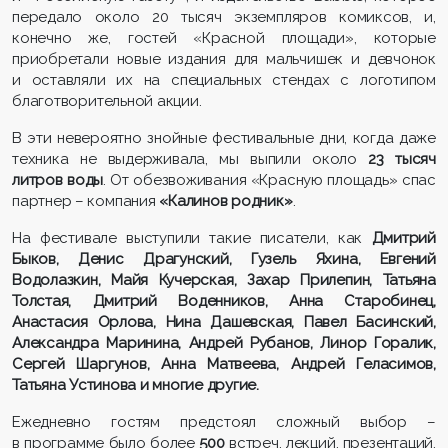
передало около 20 тысяч экземпляров комиксов, и,
конечно же, гостей «Красной площади», которые
приобретали новые издания для мальчишек и девчонок
и оставляли их на специальных стендах с логотипом
благотворительной акции.
В эти невероятно знойные фестивальные дни, когда даже
техника не выдерживала, мы выпили около
23 тысяч
литров воды
. От обезвоживания «Красную площадь» спас
партнер – компания
«Калинов родник»
.
На фестивале выступили такие писатели, как
Дмитрий
Быков, Денис Драгунский, Гузель Яхина, Евгений
Водолазкин, Майя Кучерская, Захар Прилепин, Татьяна
Толстая, Дмитрий Воденников, Анна Старобинец,
Анастасия Орлова, Нина Дашевская, Павел Басинский,
Александра Маринина, Андрей Рубанов, Линор Горалик,
Сергей Шаргунов, Анна Матвеева, Андрей Геласимов,
Татьяна Устинова и многие другие.
Ежедневно гостям предстоял сложный выбор –
в программе было более
500
встреч, лекций, презентаций,