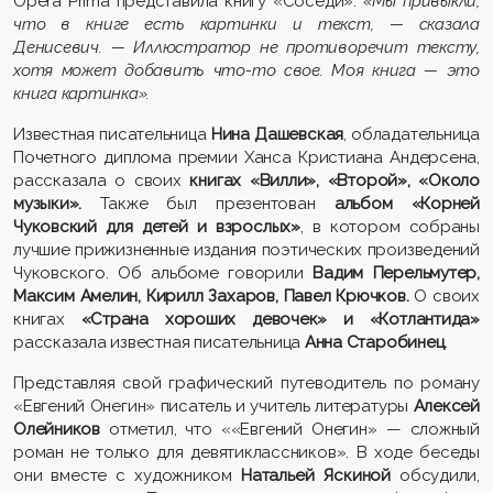
Opera Prima представила книгу «Соседи».
«Мы привыкли,
что в книге есть картинки и текст, — сказала
Денисевич. — Иллюстратор не противоречит тексту,
хотя может добавить что-то свое. Моя книга — это
книга картинка».
Известная писательница
Нина Дашевская
, обладательница
Почетного диплома премии Ханса Кристиана Андерсена,
рассказала о своих
книгах «Вилли», «Второй», «Около
музыки».
Также был презентован
альбом «Корней
Чуковский для детей и взрослых»
, в котором собраны
лучшие прижизненные издания поэтических произведений
Чуковского. Об альбоме говорили
Вадим Перельмутер,
Максим Амелин, Кирилл Захаров, Павел Крючков.
О своих
книгах
«Страна хороших девочек» и «Котлантида»
рассказала известная писательница
Анна Старобинец.
Представляя свой графический путеводитель по роману
«Евгений Онегин» писатель и учитель литературы
Алексей
Олейников
отметил, что ««Евгений Онегин» — сложный
роман не только для девятиклассников». В ходе беседы
они вместе с художником
Натальей Яскиной
обсудили,