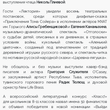
выступления чтеца
Николь
Плиевой
.
Гости «Лектория» увидели восемь театральных
постановок, среди которых диафильм-сказка
«Приключения Тома Сойера» в исполнении актёров МХАТ
им. Горького
Алисы Гребенщиковой
и
Евгения Кананыхина
,
музыкально-драматический спектакль «Отголоски»
о судьбах детей, описанных в их дневниках, в страшных
условиях войны, кукольный спектакль «Аленький
цветочек», созданный под впечатлением от традиций
деревянной игрушки русского севера, и спектакль-читка
по мотивам русской народной сказки «Царевна-лягушка».
Не обошлось и без музыки: выступили кавер-бэнд
писателя и актера
Григория
Служителя
O'Casey,
и заслуженный артист Республики Тыва, исполнитель
тувинского горлового пения
Радик Тюлюш,
и духовой
оркестр New Life Brass.
А всероссийский литературный конкурс «Класс!»
для школьников 8-11 классов назвал имена 50 финалистов
и объявил победителя в новой номинации «Выйди