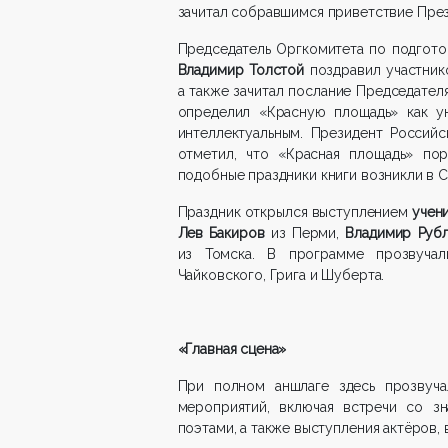
зачитал собравшимся приветствие През
Председатель Оргкомитета по подгото
Владимир Толстой
поздравил участник
а также зачитал послание Председател
определил «Красную площадь» как ун
интеллектуальным. Президент Россий
отметил, что «Красная площадь» по
подобные праздники книги возникли в С
Праздник открылся выступлением
учен
Лев Бакиров
из Перми,
Владимир Руб
из Томска. В программе прозвучали
Чайковского, Грига и Шуберта.
«Главная сцена»
При полном аншлаге здесь прозвуч
мероприятий, включая встречи со зн
поэтами, а также выступления актёров, 