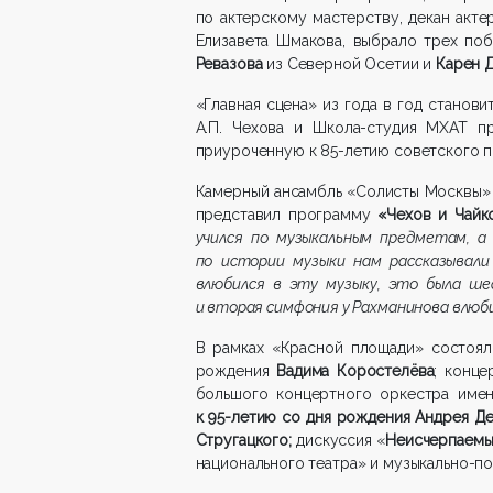
по актерскому мастерству, декан акт
Елизавета Шмакова, выбрало трех поб
Ревазова
из Северной Осетии и
Карен 
«Главная сцена» из года в год станов
А.П. Чехова и Школа-студия МХАТ 
приуроченную к 85-летию советского по
Камерный ансамбль «Солисты Москвы»
представил программу
«Чехов и Чайк
учился по музыкальным предметам, а
по истории музыки нам рассказывали
влюбился в эту музыку, это была ше
и вторая симфония у Рахманинова влюби
В рамках «Красной площади» состоял
рождения
Вадима Коростелёва
; конц
большого концертного оркестра имен
к 95-летию со дня рождения Андрея Д
Стругацкого;
дискуссия «
Неисчерпаемы
национального театра» и музыкально-п