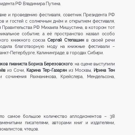
идента РФ Владимира Путина.
вке и проведению фестиваля, советник Президента РФ
ов и гостей с солнечным днём и открытием фестиваля,
я Правительства РФ Михаила Мишустина, в котором тот
икальное событие, а её пространство назвал особо
ского книжного союза
Сергей Степашин
в своей речи
родила благотворную моду на книжные фестивали –
анкт-Петербурге, Калининграде, в городах Сибири.
иков пианиста Бориса Березовского
: на сцене выступили
лёв
из Сочи,
Карина Тер-Газарян
из Москвы,
Ирина Тен
 сочинения Рахманинова, Крейслера, Мендельсона,
ало самое большое количество аплодисментов – 38
аменитыми писателями, авторами книг и издателями,
вокалистов, чтецов.