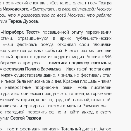
-поэтический спектакль «Без галош элегантнее»
Театра
а Маяковского
.
«Выступать на главной площади Москвы
ось, что я разговариваю со всей Москвой, что ребята
тила
Тереза Дурова.
е
«Нюрнберг. Текст»
, посвященной опыту переживания
стами, отразившемуся в ярких публицистических
й. «Наш фестиваль всегда открывал свои площадки
ературно-театральных событий. В этот раз мы решили
естный проект с одним из ведущих медиа России «РИА
бергского процесса, –
отметила продюсер спектакля,
» фестиваля Полина Васильева
. – Идея такой постановки
 мира»
существовала давно, я знала, но фестиваль стал
 пьеса была написана за 4 дня. Красная площадь – такая
ть невероятные творческие вещи. Роль писателей
тура и историческая правда – это те темы, которые мне
ческий материал, конечно, трудный, тяжелый, страшный,
ающихся литературных текстов и музыки Рахманинова –
с трагедией, пережить ее, но и найти выход к свету
тупил
Сергей Глазков
.
я – гости фестивали написали Тотальный диктант. Автор