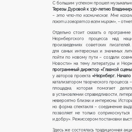
С большим успехом прошел музыкально
Терезы Дуровой к 130-летию Владимир
– это что-то космическое. Мне казал
поют и говорят со всем миром», –
отме
Отдельно стоит сказать о программ
Нюрнбергского процесса над наци
произведениях советских писателе
для самых интересных и значимых лит
пойти по новому пути – создали совм
Новости» на тему литературы и Нюрн
программный директор «Главной сцены
у авторов проекта
«Нюрнберг. Начало
катализатором творческого процесса – и
площадка, которая помогает дела
в установлении справедливости, литера
невероятно близки и интересны. Истори
но форма спектакля – соединение выд
позволяет не только соприкоснуться 
и добру». Режиссером постановки выс
Здесь же состоялась традиционная акци