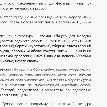
дготовил специальный текст для фестиваля «Язык по-
что всем не хватило призов.
ка стало традиционное посвящение всех мероприятий,
ного поэта России Александра Сергеевича Пушкина
ственной литературы –
премия «Лицей» для молодых
ауреатов седьмого сезона. В номинации «Поэзия» ими
ворений; Сергей Скуратовский, сборник стихотворений
рцева, сборник «Набело хочется жить».
В номинации
невский проспект»; Ольга Шильцова, повесть «Хозяйка
 «Мама, я съела слона».
премии «Лицей», она была молодая, живая, неформальная.
юди, которым есть что сказать. Меня очень радует
ашей молодой литературе – и в поэзии, и в прозе. Будем
й и помогать им публиковаться, находить дорогу
 Толстой
, председатель Оргкомитета по подготовке
Красная площадь».
 Гусева
прочла программу по сказкам Александра