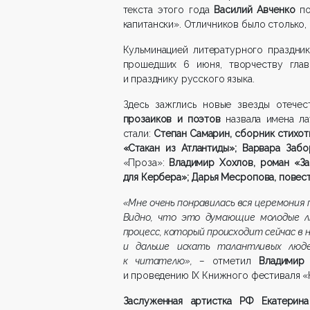
текста этого года
Василий Авченко
по
капитански». Отличников было столько, 
Кульминацией литературного праздни
прошедших 6 июня, творчеству глав
и празднику русского языка.
Здесь зажглись новые звезды отече
прозаиков и поэтов
назвала имена л
стали:
Степан Самарин, сборник стихот
«Стакан из Атлантиды»; Варвара Забо
«Проза»:
Владимир Хохлов, роман «За
для Кербера»; Дарья Месропова, повесть
«Мне очень понравилась вся церемония 
Видно, что это думающие молодые л
процесс, который происходит сейчас в н
и дальше искать талантливых люде
к читателю», –
отметил
Владимир
и проведению IX Книжного фестиваля «
Заслуженная артистка РФ Екатерина