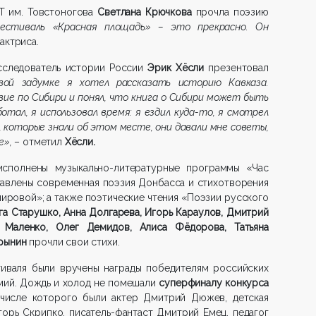
Т им. Товстоногова
Светлана Крючкова
прочла поэзию
естиваль «Красная площадь» – это прекрасно. Он
 актриса.
исследователь истории России
Эрик Хёсли
презентовал
вой задумке я хотел рассказать историю Кавказа.
ие по Сибири и понял, что книга о Сибири может быть
отал, я использовал время: я ездил куда-то, я смотрел
, которые знали об этом месте, они давали мне советы,
е»,
– отметил
Хёсли.
сполнены музыкально-литературные программы «Час
тавлены современная поэзия Донбасса и стихотворения
мировой»; а также поэтические чтения «Поэзии русского
га Старушко, Анна Долгарева, Игорь Караулов, Дмитрий
 Маленко, Олег Демидов, Алиса Фёдорова, Татьяна
рынин
прочли свои стихи.
иваля были вручены награды победителям российских
мий. Дождь и холод не помешали
суперфиналу конкурса
числе которого были актер Дмитрий Дюжев, детская
горь Скрипко, писатель-фантаст Дмитрий Емец, педагог