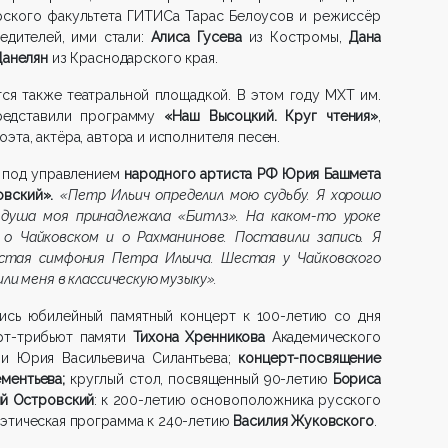
ерского факультета ГИТИСа Тарас Белоусов и режиссёр
едителей, ими стали:
Алиса Гусева
из Костромы,
Дана
Данелян
из Краснодарского края.
ится также театральной площадкой. В этом году МХТ им.
представили программу
«Наш Высоцкий. Круг чтения»
,
эта, актёра, автора и исполнителя песен.
 под управлением
народного артиста РФ Юрия Башмета
овский».
«Петр Ильич определил мою судьбу. Я хорошо
 душа моя принадлежала «Битлз». На каком-то уроке
 о Чайковском и о Рахманинове. Поставили запись. Я
стая симфония Петра Ильича. Шестая у Чайковского
ли меня в классическую музыку».
ись юбилейный памятный концерт к 100-летию со дня
ерт-трибьют памяти
Тихона Хренникова
Академического
и Юрия Васильевича Силантьева;
концерт-посвящение
ементьева;
круглый стол, посвященный 90-летию
Бориса
й Островский
: к 200-летию основоположника русского
оэтическая программа к 240-летию
Василия Жуковского
.