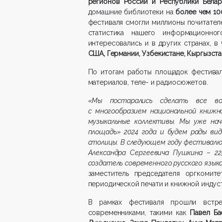
регионов России и Республики Бела
домашние библиотеки на
более чем 10
фестиваля смогли миллионы почитателе
статистика нашего информационно
интересовались и в других странах, в
США, Германии, Узбекистане, Кыргызст
По итогам работы площадок фестив
материалов, теле- и радиосюжетов.
«Мы постарались сделать все во
с многообразием национальной книжно
музыкальные коллективы. Мы уже на
площадь» 2024 года и будем рады ви
столицы. В следующем году фестивал
Александра Сергеевича Пушкина – 225
создатель современного русского язык
заместитель председателя оргкомите
периодической печати и книжной инду
В рамках фестиваля прошли встре
современниками, такими как
Павел Ба