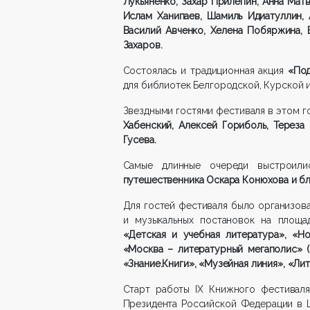
Лукьяненко, Захар Прилепин, Анна Мат
Ислам Ханипаев, Шамиль Идиатуллин, 
Василий Авченко, Хелена Побяржина, 
Захаров.
Состоялась и традиционная акция
«Под
для библиотек Белгородской, Курской и
Звездными гостями фестиваля в этом г
Хабенский, Алексей Гориболь, Тереза
Гусева.
Самые длинные очереди выстроилис
путешественника Оскара Конюхова и бл
Для гостей фестиваля было организо
и музыкальных постановок на площад
«Детская и учебная литература», «Н
«Москва – литературный мегаполис» (
«Знание.Книги», «Музейная линия», «Ли
Старт работы IX Книжного фестиваля
Президента Российской Федерации в