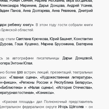
веева, Роман Сенчин, Марина Москвина, Вера Богданова,
Александра Маринина, Дарья Донцова, Андрей Усачев,
Вадим Панов, Анна Долгарева, Анна Ревякина, Дмитрий
ари ребенку книгу»
. В этом году гости собрали книги
 Брянской областей.
оду стали
Светлана Крючкова, Юрий Башмет, Константин
 Дурова, Гоша Куценко, Марина Брусникина, Екатерина
ь за автографами писательницы
Дарьи Донцовой,
огера Энтони Юлая.
вано более
500
встреч, лекций, презентаций, театральных
ках:
«Главная сцена», «Художественная литература»,
он-фикшн», «Регионы России и Республика Беларусь»,
«Библиотека» и «Малая сцена»), «История Отечества»,
тературная гостиная», «Комиксы».
 «Красная площадь» дал Полномочный представитель
 Центральном федеральном округе
Игорь Щёголев
– он