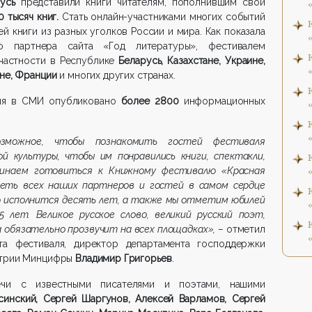
русь
представили книги читателям, пополнившим свои
0 тысяч книг.
Стать онлайн-участниками многих событий
й книги из разных уголков России и мира. Как показала
го партнера сайта «Год литературы», фестивалем
 частности в Республике
Беларусь, Казахстане, Украине,
ане, Франции
и многих других странах.
аля в СМИ опубликовано
более 2800
информационных
зможное, чтобы познакомить гостей фестиваля
й культуры, чтобы им понравились книги, спектакли,
чинаем готовиться к Книжному фестивалю «Красная
деть всех наших партнеров и гостей в самом сердце
ю исполнится десять лет, а также мы отметим юбилей
 лет. Великое русское слово, великий русский поэт,
а обязательно прозвучит на всех площадках», –
отметил
та фестиваля, директор департамента господдержки
стрии Минцифры
Владимир Григорьев
.
чи с известными писателями и поэтами, нашими
синский, Сергей Шаргунов, Алексей Варламов, Сергей