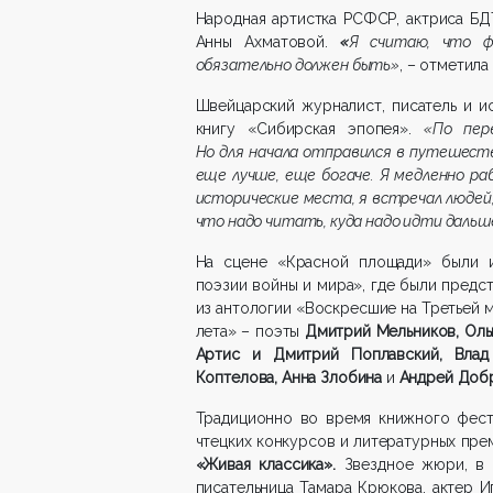
Народная артистка РСФСР, актриса БД
Анны Ахматовой.
«
Я считаю, что ф
обязательно должен быть»
, – отметила
Швейцарский журналист, писатель и 
книгу «Сибирская эпопея».
«По пер
Но для начала отправился в путешеств
еще лучше, еще богаче. Я медленно раб
исторические места, я встречал людей
что надо читать, куда надо идти дальш
На сцене «Красной площади» были и
поэзии войны и мира», где были предс
из антологии «Воскресшие на Третьей 
лета» – поэты
Дмитрий Мельников, Оль
Артис и Дмитрий Поплавский, Влад
Коптелова, Анна Злобина
и
Андрей Доб
Традиционно во время книжного фест
чтецких конкурсов и литературных пре
«Живая классика».
Звездное жюри, в 
писательница Тамара Крюкова, актер И