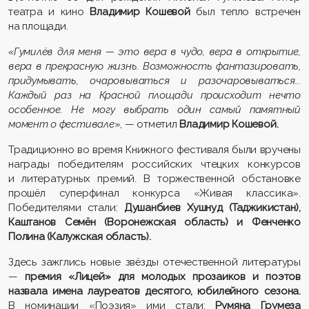
театра и кино
Владимир Кошевой
был тепло встречен
на площади.
«Гумилёв для меня — это вера в чудо, вера в открытие,
вера в прекрасную жизнь. Возможность фантазировать,
придумывать, очаровываться и разочаровываться...
Каждый раз на Красной площади происходит нечто
особенное. Не могу выбрать один самый памятный
момент о фестивале
», — отметил
Владимир Кошевой.
Традиционно во время Книжного фестиваля были вручены
награды победителям российских чтецких конкурсов
и литературных премий. В торжественной обстановке
прошёл суперфинал конкурса «Живая классика».
Победителями стали:
Душанбиев Хушнуд (Таджикистан),
Каштанов Семён (Воронежская область) и Фенченко
Полина (Калужская область).
Здесь зажглись новые звёзды отечественной литературы
—
премия «Лицей» для молодых прозаиков и поэтов
назвала имена лауреатов десятого, юбилейного сезона.
В номинации «Поэзия» ими стали:
Румяна Грумеза