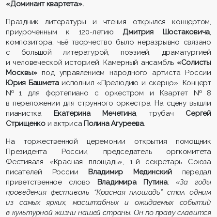
«Доминант квартета».
Праздник литературы и чтения открылся концертом,
приуроченным к 120-летию
Дмитрия Шостаковича
,
композитора, чьё творчество было неразрывно связано
с большой литературой, поэзией, драматургией
и человеческой историей. Камерный ансамбль
«Солисты
Москвы»
под управлением народного артиста России
Юрия Башмета
исполнил «Прелюдию и скерцо», Концерт
№ 1 для фортепиано с оркестром и Квартет № 8
в переложении для струнного оркестра. На сцену вышли
пианистка
Екатерина Мечетина
, трубач
Сергей
Стрищенко
и актриса
Полина Агуреева
.
На торжественной церемонии открытия помощник
Президента России, председатель оргкомитета
Фестиваля «Красная площадь», 1-й секретарь Союза
писателей России
Владимир Мединский
передал
приветственное слово
Владимира Путина
:
«За годы
проведения фестиваль “Красная площадь” стал одним
из самых ярких, масштабных и ожидаемых событий
в культурной жизни нашей страны. Он по праву славится