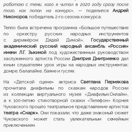
работаю с теми, кого я читал в 2020 году сразу после
того, как попал на конкурс»,
— поделился
Андрей
Никоноров
, победитель 2-го сезона конкурса.
Тепло была встречена программа «Большое путешествие
по оркестру русских народных инструментов
с дирижёром Дядей Димой».
Государственный
академический русский народный ансамбль «Россия»
имени Л.Г. Зыкиной
под художественным руководством
заслуженного артиста России
Дмитрия Дмитриенко
дал
юным слушателям урок игры на народных инструментах:
домре, балалайке, баяне и гуслях.
На «Детской сцене» актриса
Светлана Пермякова
прочитала диафильмы по сказкам народов России
из коллекции виртуального музея «Диафильм.Онлайн»,
а к 100-летию стихотворной сказки «Телефон» Корнея
Чуковского прошло театральное представление артистов
театра «Снарк».
Они показали, что даже знакомый сюжет
Чуковского может стать увлекательным семейным
приключением.