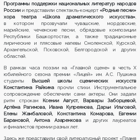
Программы поддержки национальных литератур народов
России
и представили спектакль-концерт
«Родные песни»
хора театра «Школа драматического искусства»
,
в котором прозвучали чувашские, мордовские,
марийские, чеченские песни, обрядовые композиции
Республики Башкортостан, а также традиционные
лирические и плясовые напевы Смоленской, Курской,
Архангельской, Псковской, Белгородской и других
областей.
В рамках часа поэзии на «Главной сцене» в честь X
юбилейного сезона премии «Лицей» им. А.С. Пушкина
студенты
Высшей школы сценических искусств
Константина Райкина
прочли стихи. Инструментальное
сопровождение обеспечили сами актеры. Они задали
ритм строкам
Ксении Август, Варвары Заборцевой,
Артёма Рагимова, Ивана Купреянова, Дарьи Ильговой,
Елены Жамбаловой, Константина Комарова, Евгении
Барановой,
Антона Азаренкова
и других лауреатов
и финалистов премии разных лет.
Здесь же представили свой литературный проект «Пламя