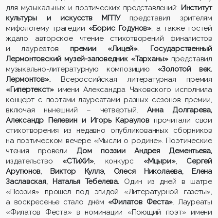
для музыкальных и поэтических представлений:
Институт
культуры и искусств МГПУ
представил зрителям
мифологему трагедии
«Борис Годунов»
, а также гостей
ждало авторское чтение стихотворений финалистов
и лауреатов
премии «Лицей»
.
Государственный
Лермонтовский музей-заповедник «Тарханы»
представил
музыкально-литературную композицию
«Золотой век.
Лермонтов».
Всероссийская литературная премия
«Гипертекст»
имени Александра Чаковского исполнила
концерт с поэтами-лауреатами разных сезонов премии,
включая нынешний – четвертый.
Анна Долгарева,
Александр Пелевин и Игорь Караулов
прочитали свои
стихотворения из недавно опубликованных сборников
на поэтическом вечере «Мысли о родине». Поэтические
чтения провели
Дом поэзии Андрея Дементьева,
издательство
«СТиХИ»
, конкурс
«Мцыри»
,
Сергей
Арутюнов, Виктор Куллэ, Олеся Николаева, Елена
Заславская, Наталья Тебелева
.
Один из дней в шатре
«Поэзия» прошёл под эгидой «Литературной газеты»,
а воскресенье стало днём
«Филатов Феста»
. Лауреаты
«Филатов Феста» в номинации «Поющий поэт» имени