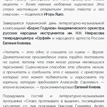
акценты — более нежные, любовные, лирические. Это
стало настоящим открытием этого текста и его
смыслов»,
— поделился
Игорь Яцко.
Завершился пушкинский день литературно-музыкальной
композицией
«Борис Годунов» Академического оркестра
русских народных инструментов им. Н.Н. Некрасова
телерадиоцентра «Орфей»
и народного артиста России
Евгения Князева.
«Читать — это одно, а слышать со сцены — другое.
Драматическое произведение очень трудно поставить
на сцене, потому что там много разных меняющихся
персонажей. Сценическим способом это сделать нельзя,
а прочитать и соединить это с музыкой, с оркестром,
который это может подхватить и нарисовать ту
картину, которую предлагает Александр Сергеевич,
—
вполне возможно»,
— прокомментировал
Евгений Князев.
Порадовала гостей и литературно-музыкальная
программа «Слово проплывало в вышине», посвящённая
140-летию со дня рождения Николая Гумилёва. Актёр