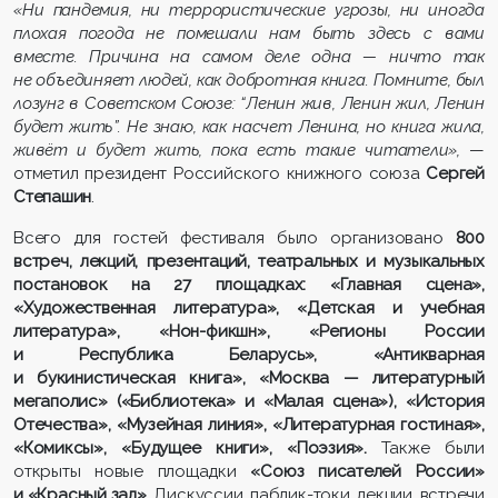
«Ни пандемия, ни террористические угрозы, ни иногда
плохая погода не помешали нам быть здесь с вами
вместе. Причина на самом деле одна — ничто так
не объединяет людей, как добротная книга. Помните, был
лозунг в Советском Союзе: “Ленин жив, Ленин жил, Ленин
будет жить”. Не знаю, как насчет Ленина, но книга жила,
живёт и будет жить, пока есть такие читатели»,
—
отметил президент Российского книжного союза
Сергей
Степашин
.
Всего для гостей фестиваля было организовано
800
встреч, лекций, презентаций, театральных и музыкальных
постановок на 27 площадках: «Главная сцена»,
«Художественная литература», «Детская и учебная
литература», «Нон-фикшн», «Регионы России
и Республика Беларусь», «Антикварная
и букинистическая книга», «Москва — литературный
мегаполис» («Библиотека» и «Малая сцена»), «История
Отечества», «Музейная линия», «Литературная гостиная»,
«Комиксы», «Будущее книги», «Поэзия».
Также были
открыты новые площадки
«Союз писателей России»
и «Красный зал».
Дискуссии, паблик-токи, лекции, встречи