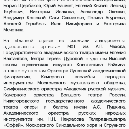
Борис Щербаков, Юрий Башмет, Евгений Князев, Леонид
Якубович, Виктория Исакова, Александр Олешко,
Владимир Кошевой, Сати Спивакова, Полина Агуреева,
Алексей Гориболь, Иван Никифорчин и Екатерина
Мечетина.
На «Главной сцене» не смолкали аплодисменты,
адресованные артистам
МХТ им. А.П. Чехова,
Государственного академического театра имени Евгения
Вахтангова, Театра Терезы Дуровой,
студентам
Высшей
школы сценических искусств Константина Райкина
,
а также музыкантам
Оркестра Луганской академической
филармонии, Камерного ансамбля народных
инструментов Московского музыкального общества,
Симфонического оркестра «Академия русской музыки»,
Камерного оркестра Большого театра России,
Нижегородского государственного академического
театра оперы и балета имени А.С. Пушкина,
Академического оркестра русских народных
инструментов им. Н.Н. Некрасова Телерадиоцентра
«Орфей», Московского Синодального хора и Струнного