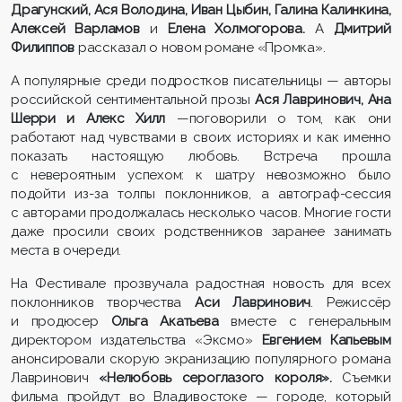
Драгунский, Ася Володина, Иван Цыбин, Галина Калинкина,
Алексей Варламов
и
Елена Холмогорова.
А
Дмитрий
Филиппов
рассказал о новом романе «Промка».
А популярные среди подростков писательницы — авторы
российской сентиментальной прозы
Ася Лавринович, Ана
Шерри и Алекс Хилл
—поговорили о том, как они
работают над чувствами в своих историях и как именно
показать настоящую любовь. Встреча прошла
с невероятным успехом: к шатру невозможно было
подойти из-за толпы поклонников, а автограф-сессия
с авторами продолжалась несколько часов. Многие гости
даже просили своих родственников заранее занимать
места в очереди.
На Фестивале прозвучала радостная новость для всех
поклонников творчества
Аси Лавринович
. Режиссёр
и продюсер
Ольга Акатьева
вместе с генеральным
директором издательства «Эксмо»
Евгением Капьевым
анонсировали скорую экранизацию популярного романа
Лавринович
«Нелюбовь сероглазого короля».
Съемки
фильма пройдут во Владивостоке — городе, который