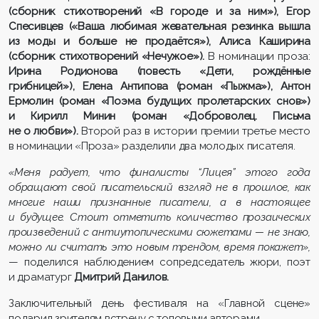
(сборник стихотворений «В городе и за ним»), Егор
Спесивцев («Ваша любимая жевательная резинка вышла
из моды и больше не продаётся»), Алиса Каширина
(сборник стихотворений «Нечужое»).
В номинации проза:
Ирина Родионова (повесть «Дети, рождённые
грибницей»), Елена Антипова (роман «Пыжма»), Антон
Ермолин (роман «Поэма будущих пролетарских снов»)
и Кирилл Минин (роман «Доброволец. Письма
не о любви»).
Второй раз в истории премии третье место
в номинации «Проза» разделили два молодых писателя.
«Меня радует, что финалисты “Лицея” этого года
обращают свой писательский взгляд не в прошлое, как
многие наши признанные писатели, а в настоящее
и будущее. Стоит отметить количество прозаических
произведений с антиутопическими сюжетами — не знаю,
можно ли считать это новым трендом, время покажет»,
— поделился наблюдением сопредседатель жюри, поэт
и драматург
Дмитрий Данилов.
Заключительный день фестиваля на «Главной сцене»
подарил зрителям встречу с топовыми авторами.