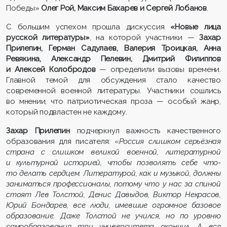
Победы»
Олег Рой, Максим Бахарев и Сергей Лобанов
.
С большим успехом прошла дискуссия
«Новые лица
русской литературы»
, на которой участники —
Захар
Прилепин, Герман Садулаев, Валерия Троицкая, Анна
Ревякина, Александр Пелевин, Дмитрий Филиппов
и Алексей Колобродов
— определили вызовы времени.
Главной темой для обсуждения стало качество
современной военной литературы. Участники сошлись
во мнении, что патриотическая проза — особый жанр,
который подвластен не каждому.
Захар Прилепин
подчеркнул важность качественного
образования для писателя: «
Россия слишком серьёзная
страна с слишком великой военной, литературной
и культурной историей, чтобы позволять себе что-
то делать сердцем. Литературой, как и музыкой, должны
заниматься профессионалы, потому что у нас за спиной
стоят Лев Толстой, Денис Давыдов, Виктор Некрасов,
Юрий Бондарев, все люди, имевшие огромное базовое
образование. Даже Толстой не учился, но по уровню
самообразования три университета окончил. А вся