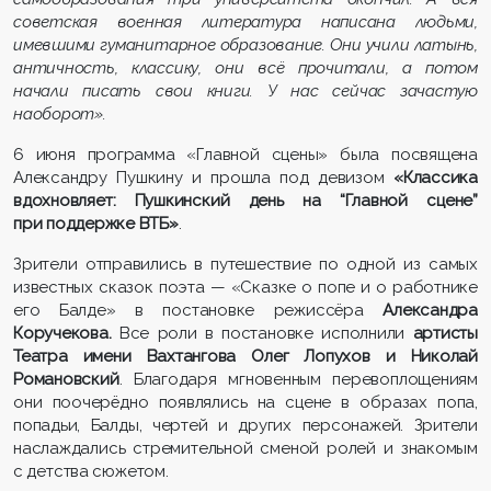
советская военная литература написана людьми,
имевшими гуманитарное образование. Они учили латынь,
античность, классику, они всё прочитали, а потом
начали писать свои книги. У нас сейчас зачастую
наоборот».
6 июня программа «Главной сцены» была посвящена
Александру Пушкину и прошла под девизом
«Классика
вдохновляет: Пушкинский день на “Главной сцене”
при поддержке ВТБ»
.
Зрители отправились в путешествие по одной из самых
известных сказок поэта — «Сказке о попе и о работнике
его Балде» в постановке режиссёра
Александра
Коручекова.
Все роли в постановке исполнили
артисты
Театра имени Вахтангова
Олег Лопухов и Николай
Романовский
. Благодаря мгновенным перевоплощениям
они поочерёдно появлялись на сцене в образах попа,
попадьи, Балды, чертей и других персонажей. Зрители
наслаждались стремительной сменой ролей и знакомым
с детства сюжетом.