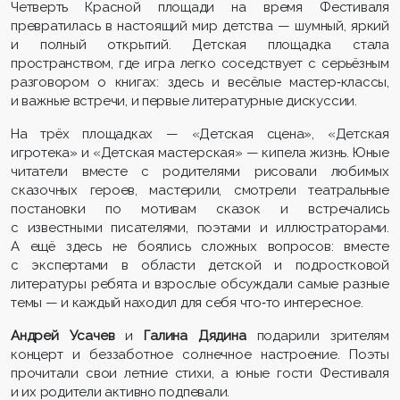
Четверть Красной площади на время Фестиваля
превратилась в настоящий мир детства — шумный, яркий
и полный открытий. Детская площадка стала
пространством, где игра легко соседствует с серьёзным
разговором о книгах: здесь и весёлые мастер‑классы,
и важные встречи, и первые литературные дискуссии.
На трёх площадках — «Детская сцена», «Детская
игротека» и «Детская мастерская» — кипела жизнь. Юные
читатели вместе с родителями рисовали любимых
сказочных героев, мастерили, смотрели театральные
постановки по мотивам сказок и встречались
с известными писателями, поэтами и иллюстраторами.
А ещё здесь не боялись сложных вопросов: вместе
с экспертами в области детской и подростковой
литературы ребята и взрослые обсуждали самые разные
темы — и каждый находил для себя что‑то интересное.
Андрей Усачев
и
Галина Дядина
подарили зрителям
концерт и беззаботное солнечное настроение. Поэты
прочитали свои летние стихи, а юные гости Фестиваля
и их родители активно подпевали.