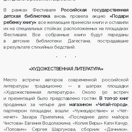
В рамках Фестиваля
Российская государственная
детская библиотека
вновь провела акцию
«Подари
ребенку книгу»
: все желающие принесли книги и оставили
их на специальных стойках, расположенных на площадках
Фестиваля. Все собранные книги будут переданы
в детские библиотеки Дагестана, пострадавшие
в результате стихийных бедствий.
* * *
«ХУДОЖЕСТВЕННАЯ ЛИТЕРАТУРА»
Место встречи авторов современной российской
литературы традиционно — в шатрах площадки
«Художественная литература». Около 90 встреч
и презентаций было представлено гостям.
В топ-10 книг
проданных за четыре дня
магазином «Читай-город»
,
партнером площадки, вошли: «Чужецарствие» и «Чет-
нечет» Захара Прилепина, «Последнее дело майора
Чистова» Евгения Водолазкина, «Копия Веры» Кати Качур,
«Попович» Сергея Шаргунова, сборник «Дачники»,