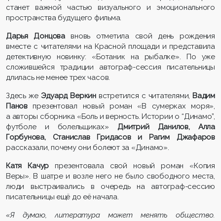
станет важной частью визуального и эмоционального
пространства будущего фильма.
Дарья Донцова
вновь отметила свой день рождения
вместе с читателями на Красной площади и представила
детективную новинку: «Ботаник на рыбалке». По уже
сложившейся традиции автограф-сессия писательницы
длилась не менее трех часов.
Здесь же
Эдуард Веркин
встретился с читателями,
Вадим
Панов
презентовал новый роман «В сумерках моря»,
а авторы сборника «Боль и верность. Истории о “Динамо”,
футболе и болельщиках»
Дмитрий Данилов, Алла
Горбунова, Станислав Гридасов и Рагим Джафаров
рассказали, почему они болеют за «Динамо».
Катя Качур
презентовала свой новый роман «Копия
Веры». В шатре и возле него не было свободного места,
люди выстраивались в очередь на автограф-сессию
писательницы ещё до её начала.
«Я думаю, литература может менять общество.