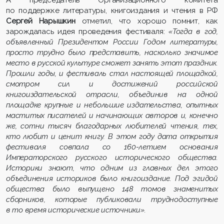
по поддержке литературы, книгоиздания и чтения в РФ
Сергей Нарышкин
отметил, что хорошо помнит, как
зарождалась идея проведения фестиваля:
«Тогда в год,
объявленный Президентом России Годом литературы,
просто трудно было представить, насколько значимое
место в русской культуре сможет занять этот праздник.
Прошли годы, и фестиваль стал настоящей площадкой,
смотром сил и достижений российской
книгоиздательской отрасли, объединив на одной
площадке крупные и небольшие издательства, опытных
маститых писателей и начинающих авторов и, конечно
же, сотни тысяч благодарных любителей чтения, тех,
кто любит и ценит книгу. В этом году дата открытия
фестиваля совпала со 160-летием основания
Императорского русского исторического общества.
Историки знают, что одним из главных дел этого
объединения историков было книгоиздание. Под эгидой
общества было выпущено 148 томов знаменитых
сборников, которые публиковали труднодоступные
в то время исторические источники».