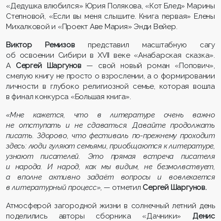
«Дедушка влюбился» Юрия Полякова, «Кот Блед» Марины
Степновой, «Если вы меня слышите. Книга первая» Елены
Михалковой и «Проект Аве Мария» Энди Вейер.
Виктор Ремизов
представил масштабную сагу
об освоении Сибири в XVII веке «Анабарская сказка».
А
Сергей Шаргунов
— свой новый роман «Попович»,
смелую книгу не просто о взрослении, а о формировании
личности в глубоко религиозной семье, которая вошла
в финал конкурса «Большая книга».
«Мне кажется, что в литературе очень важно
не отступать и не сдаваться. Давайте продолжать
писать. Здорово, что фестиваль по-прежнему проходит
здесь: люди гуляют семьями, приобщаются к литературе,
узнают писателей. Это прямая встреча писателя
и народа. И народ, как мы видим, не безмолвствует,
а вполне активно задаёт вопросы и вовлекается
в литературный процесс»,
— отметил
Сергей Шаргунов.
Атмосферой загородной жизни в солнечный летний день
поделились авторы сборника «Дачники»
Денис