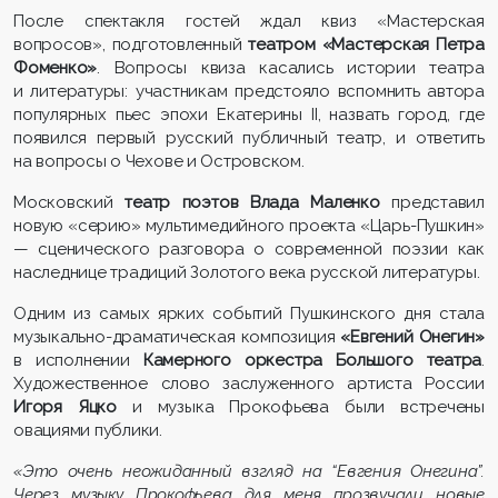
После спектакля гостей ждал квиз «Мастерская
вопросов», подготовленный
театром «Мастерская Петра
Фоменко»
. Вопросы квиза касались истории театра
и литературы: участникам предстояло вспомнить автора
популярных пьес эпохи Екатерины II, назвать город, где
появился первый русский публичный театр, и ответить
на вопросы о Чехове и Островском.
Московский
театр поэтов Влада
Маленко
представил
новую «серию» мультимедийного проекта «Царь-Пушкин»
— сценического разговора о современной поэзии как
наследнице традиций Золотого века русской литературы.
Одним из самых ярких событий Пушкинского дня стала
музыкально-драматическая композиция
«Евгений Онегин»
в исполнении
Камерного оркестра Большого театра
.
Художественное слово заслуженного артиста России
Игоря Яцко
и музыка Прокофьева были встречены
овациями публики.
«Это очень неожиданный взгляд на “Евгения Онегина”.
Через музыку Прокофьева для меня прозвучали новые