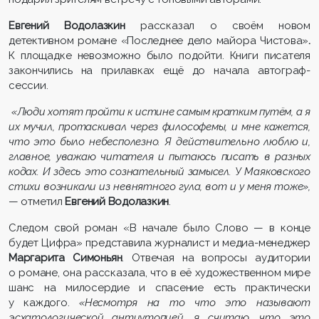
Евгений Водолазкин
рассказал о своём новом
детективном романе «Последнее дело майора Чистова»
.
К площадке невозможно было подойти. Книги писателя
закончились на прилавках ещё до начала автограф-
сессии.
«Люди хотят пройти к истине самым кратким путём, а я
их мучил, протаскивал через философемы, и мне кажется,
что это было небесполезно. Я действительно люблю и,
главное, уважаю читателя и пытаюсь писать в разных
кодах. И здесь это сознательный замысел. У Маяковского
стихи возникали из невнятного гула, вот и у меня тоже»,
— отметил
Евгений Водолазкин
.
Следом свой роман «В начале было Слово — в конце
будет Цифра» представила журналист и медиа-менеджер
Маргарита Симоньян
. Отвечая на вопросы аудитории
о романе, она рассказала, что в её художественном мире
шанс на милосердие и спасение есть практически
у каждого.
«Несмотря на то что это называют
эсхатологической антиутопией, я считаю, что это