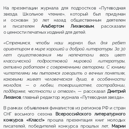
На презентации журнала для подростков «Путеводная
звезда. Школьное чтение», который был придуман
и основан 30 лет назад общественным деятелем
и писателем
Альбертом Лихановым
, рассказали
о ценности печатных изданий для детей.
«Стремимся, чтобы наш журнал был для ребят
ориентиром в мире хорошей и доброй литературы. За 30
лет существования мы напечатали весь цвет
классической подростковой мировой литературы,
активно работаем с современными авторами. С юными
читателями мы пытаемся говорить о вечных понятиях,
каковыми живет человеческая душа, в особенности
молодая, — о любви, товариществе, сострадании,
поддержке, честности и отваге»,
— рассказал
Дмитрий
Лиханов
, главный редактор журнала «Путеводная звезда».
В рамках объявления финалистов из регионов РФ и стран
СНГ восьмого сезона
Всероссийского литературного
конкурса «Класс!»
прошла презентация книг молодых
писателей, победителей конкурса прошлых лет,
Марии