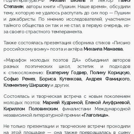
ГодЛитературы.РФ
Михаил Визель
и лектор
Гаянэ
Степанян
, авторы книги «Пушкин. Наше время», обсудили
тему, которую не удалось распутать до сих пор — Пушкин
и декабристы. По мнению исследователей, участником
тайного общества он так и не стал, в первую очередь, из-
за своего страстного темперамента.
Также состоялась презентация сборника стихов «Письмо
российскому воину» поэта и актёра
Михаила Мамаева.
«Марафон молодых поэтов ДА» объединил авторов
разных поэтических школ, эстетик и подходов
к стихосложению:
Екатерину Годвер, Полину Корицкую,
Софью Ремез, Бориса Кутенкова, Андрея Фамицкого,
Клементину Ширшову
и других.
Состоялась и творческая встреча с новым поколением
молодых поэтов:
Марией Кудриной, Еленой Ануфриевой,
Кириллом Половинским
, финалистами Международной
независимой литературной премии
«Глаголица».
Не только презентации и творческие встречи проходили
на этой площадке — она также превращалась в сцену