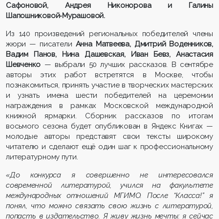
Сафоновой, Андрея Никонорова и Галины
Шапошниковой
‑
Мурашовой.
Из 140 произведений региональных победителей члены
жюри — писатели
Анна Матвеева, Дмитрий Воденников,
Вадим Панов, Нина Дашевская, Иван Бевз, Анастасия
Шевченко
— выбрали 50 лучших рассказов. В сентябре
авторы этих работ встретятся в Москве, чтобы
познакомиться, принять участие в творческих мастерских
и узнать имена шести победителей на церемонии
награждения в рамках Московской международной
книжной ярмарки. Сборник рассказов по итогам
восьмого сезона будет опубликован в Яндекс Книгах —
молодые авторы представят свои тексты широкому
читателю и сделают ещё один шаг к профессиональному
литературному пути.
«До конкурса я совершенно не интересовался
современной литературой, учился на факультете
международных отношений МГИМО. После “Класса!” я
понял, что можно связать свою жизнь с литературой,
попасть в издательство. Я живу жизнь мечты: я сейчас