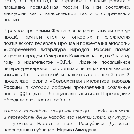
Вот уже второй год на «Красной площади» работала
площадка, посвящённая поэзии. На ней состоялись
дискуссии как о классической, так и о современной
поэзии.
В рамках программы Фестиваля национальных литератур
прошёл круглый стол о тонкостях и сложностях
поэтического перевода. Прошла и презентация антологии
«Современная литература народов России: поэзия
и проза народов Северного Кавказа»
, вышедшей в 2025
году в издательстве «О.Г.И.». Издание, посвящённое
литературе народов, говорящих и пишущих на кавказских
языках абхазо-адыгской и нахско-дагестанской семей,
продолжает серию
«Современная литература народов
России»
, в которой собраны произведения, созданные
после 1991 года на 16 национальных языках. Переводчики
обсудили сложности в работе.
«Нельзя переводить лакца как аварца — надо понимать
и переводить душу народа, его менталитет, культуру»,
— уточнила Народный поэт Республики Дагестан,
переводчик и публицист
Марина Ахмедова.