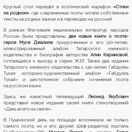
Круглый стол перешёл в поэтический марафон
«Стихи
на родном»
, где современные поэты читали собственные
тексты на родных языках и в переводах на русский.
В рамках Фестиваля национальных литератур народов
России были представлены
две новые книги о поэте-
герое Мусе Джалиле
, приуроченные к его 120-летию:
иллюстрированный альбом Татарского книжного
издательства и биография авторства
Алии Каримовой
,
готовящаяся к выходу в серии ЖЗЛ. Также два издания
Татарского книжного издательства к 140-летию Габдуллы
Тукая: историко-художественный альбом «Габдулла
Тукай» и шеститомное собрание сочинений поэта
на русском языке.
Здесь же известный телеведущий
Леонид Якубович
представил новое издание своей книги стихотворений
«День всего на свете».
В Пушкинский день на площади вспоминали не только
самого поэта, но и его друзей. Шеф-редактор портала