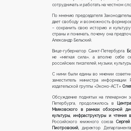
сотрудничать и работать на честном сло
По мнению председателя Законодател
дает свободу и возможность формиров
– сохранить свою историю и культуру.
страны и понимать, почему она предпоч
Александр Бельский.
Вице-губернатор Санкт-Петербурга
Б
не «мягкая сила», а вполне себе с
российских писателей, музыки, культуры
С ними были едины во мнении советн
заместитель министра информации Р
издательской группы «Эксмо-АСТ»
Олег
Обсуждение поднятых на пленарном з
Петербурга, продолжилось в
Центр
Маяковского в рамках обзорной ди
культуры, инфраструктуры и чтения 
Российского книжного союза
Сергей
Пиотровский,
директор Департамент