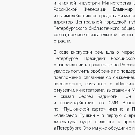
и книжной индустрии Министерства ц
Российской Федерации
Владимир
и взаимодействию со средствами мас
директор Центральной городской пуб
Петербургского библиотечного общес
союза, президент издательской групп
отрасли.
В ходе дискуссии речь шла о мерах
Петербурге. Президент Российс
о направлении в правительство Росси
удалось получить одобрение по поддер
предложения, связанные со снижение
предложение, связанное с «Пушкинс
с музеями, кинотеатрами, выставками. М
– сказал Сергей Вадимович. Он 
и взаимодействию со СМИ Влади
по «Пушкинской карте» именно в Пет
«Александр Пушкин – в первую очеред
литература будет включена в прое
в Петербурге. Это мы уже обсудили с п