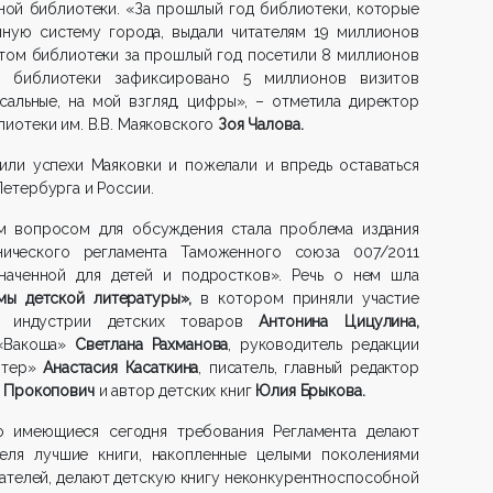
ной библиотеки. «За прошлый год библиотеки, которые
чную систему города, выдали читателям 19 миллионов
этом библиотеки за прошлый год посетили 8 миллионов
й библиотеки зафиксировано 5 миллионов визитов
сальные, на мой взгляд, цифры», – отметила директор
иотеки им. В.В. Маяковского
Зоя Чалова.
или успехи Маяковки и пожелали и впредь оставаться
етербурга и России.
 вопросом для обсуждения стала проблема издания
нического регламента Таможенного союза 007/2011
наченной для детей и подростков». Речь о нем шла
мы детской литературы»,
в котором приняли участие
й индустрии детских товаров
Антонина Цицулина,
 «Вакоша»
Светлана Рахманова
, руководитель редакции
Питер»
Анастасия Касаткина
, писатель, главный редактор
р Прокопович
и
автор детских книг
Юлия Брыкова.
о имеющиеся сегодня требования Регламента делают
еля лучшие книги, накопленные целыми поколениями
дателей, делают детскую книгу неконкурентноспособной