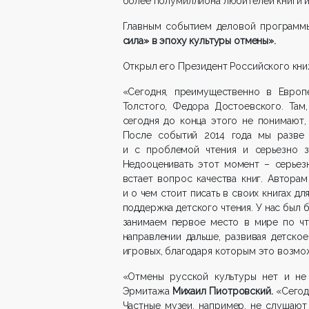
более полумиллиона любителей книги и
Главным событием деловой программ
сила» в эпоху культуры отмены».
Открыл его Президент Российского кн
«Сегодня, преимущественно в Европе
Толстого, Федора Достоевского. Там
сегодня до конца этого не понимают,
После событий 2014 года мы разве 
и с проблемой чтения и серьезно за
Недооценивать этот момент – серьез
встает вопрос качества книг. Автора
и о чем стоит писать в своих книгах 
поддержка детского чтения. У нас был 
занимаем первое место в мире по чт
направлении дальше, развивая детско
игровых, благодаря которым это возмож
«Отмены русской культуры нет и не 
Эрмитажа
Михаил Пиотровский.
«Сегод
Частные музеи, например, не слушают