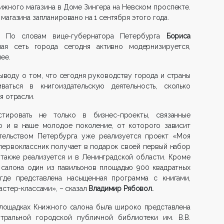
нижного магазина в Доме Зингера на Невском проспекте.
агазина запланировано на 1 сентября этого года.
. По словам вице-губернатора Петербурга
Бориса
ная сеть города сегодня активно модернизируется,
ее.
ыводу о том, что сегодня руководству города и страны
ться в книгоиздательскую деятельность, сколько
я отрасли.
тировать не только в бизнес-проекты, связанные
но и в наше молодое поколение, от которого зависит
тельством Петербурга уже реализуется проект «Моя
первоклассник получает в подарок своей первый набор
 также реализуется и в Ленинградской области. Кроме
 салона один из павильонов площадью 900 квадратных
где представлена насыщенная программа с книгами,
астер-классами», – сказал
Владимир Рябовол.
площадках Книжного салона была широко представлена
тральной городской публичной библиотеки им. В.В.