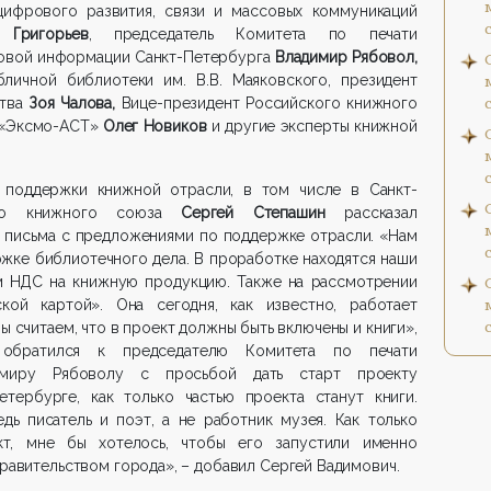
ифрового развития, связи и массовых коммуникаций
 Григорьев
,
председатель Комитета по печати
совой информации
Санкт-Петербурга
Владимир Рябовол,
личной библиотеки им. В.В. Маяковского, президент
тва
Зоя Чалова,
Вице-президент
Российского книжного
ы «Эксмо-АСТ»
Олег Новиков
и другие эксперты книжной
 поддержки книжной отрасли, в том числе в Санкт-
кого книжного союза
Сергей Степашин
рассказал
и письма с предложениями по поддержке отрасли. «Нам
жке библиотечного дела. В проработке находятся наши
м НДС на книжную продукцию. Также на рассмотрении
кой картой». Она сегодня, как известно, работает
ы считаем, что в проект должны быть включены и книги»,
обратился к председателю Комитета по печати
миру Рябоволу с просьбой дать старт проекту
ербурге, как только частью проекта станут книги.
ь писатель и поэт, а не работник музея. Как только
кт, мне бы хотелось, чтобы его запустили именно
равительством города», – добавил Сергей Вадимович.