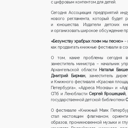
с цифровым контентом для детей.
Сегодня Ассоциация предприятий инд
нового регламента, который будет р
и юношества. Издатели детских кн
и организовать широкое обсуждение п
«Безумству храбрых поем мы песню»
–
как продвигать книжные фестивали в с
О том, какие проблемы сегодня во
заместитель министра – начальник уп
Архангельской области
Наталья Бакше
Дмитрий Бирман,
заместитель
дире
и Книжного фестиваля «Красная площа
Петербурга», «Адреса Москвы» и «Ад
СПб и Ленобласти
Сергей Ярошецкий,
государственной детской библиотеки
О
О фестивале «Книжный Маяк Петербур
стал настоящим флагманом, ориент
образов, проникновенной музыки и глу