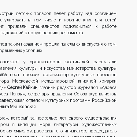
устрии детских товаров ведёт работу над созданием
егулировать в том числе и издание книг для детей
иг призвали специалистов подключиться к работе
редложений в новую версию регламента.
 под таким названием прошла панельная дискуссия о том,
овременных условиях.
зникают у организаторов фестивалей, рассказали
равления культуры и искусства министерства культуры
ева
, поэт, прозаик, организатор культурных проектов
ктора Московской международной книжной ярмарки
дь»
Сергей Кайкин,
главный редактор журналов «Адреса
реса Пензы», секретарь правления Союза журналистов
заведующая отделом культурных программ Российской
льга Мышковская.
га», который за несколько лет своего существования
иром в кипящем море литературы, художественных
боких смыслов, рассказал его инициатор, председатель