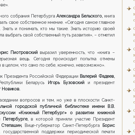
ве».
ьного собрания Петербурга
Александра Бельского,
книга
ать свое собственное мнение. «Сегодня самое главное
 Знать и понимать, кто мы такие. Знать историю своей
ла выбрать свой собственный путь развития», – отметил
орис Пиотровский
выразил уверенность, что «книга –
ерьезная вещь. Сегодня происходит попытка отмены
 в целом, что само по себе, конечно, невозможно».
ик Президента Российской Федерации
Валерий Фадеев,
еспублики Беларусь
Игорь Бузовский
и президент
 Новиков.
аседании вопросов и тем, но уже в плоскости Санкт-
альной городской публичной библиотеке имени В.В.
скуссии «Книжный Петербург» о развитии книжной
в Петербурге,
в которой приняли участие Президент
 Степашин,
Вице-губернатор Санкт-Петербурга
Борис
а государственной поддержки периодической печати