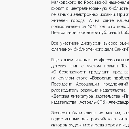
Маяковского до Российской националь
входят в централизованную библиоте
печатных и электронных изданий. При 
жителей города. А на сайте наше
пользователей за 2021 год. Это колос
Центральной городской публичной библ
Все участники дискуссии высоко оцен
флагманом библиотечного дела Санкт-П
Еще одним важным профессиональным
детских книг с учетом правил Тех
«О безопасности продукции, предназ
на круглом столе
«Взрослые пробле
Президент Ассоциации предприяти
руководитель редакции издательства
«Детская литература издательства «
издательства «Астрель-СПб»
Александ
Эксперты были едины во мнении, чт
недоступными для российского читат
авторов, художников, редакторов и из