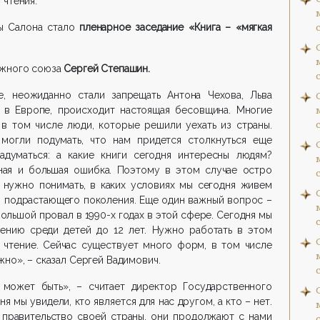
 чтения.
ы Салона стало
пленарное заседание «Книга – «мягкая
ижного союза
Сергей Степашин.
, неожиданно стали запрещать Антона Чехова, Льва
, в Европе, происходит настоящая бесовщина. Многие
 в том числе люди, которые решили уехать из страны.
могли подумать, что нам придется столкнуться еще
думаться: а какие книги сегодня интересны людям?
ная и большая ошибка. Поэтому в этом случае остро
м нужно понимать, в каких условиях мы сегодня живем
для подрастающего поколения. Еще один важный вопрос –
большой провал в 1990-х годах в этой сфере. Сегодня мы
ению среди детей до 12 лет. Нужно работать в этом
е чтение. Сейчас существует много форм, в том числе
но», – сказал Сергей Вадимович.
может быть», – считает директор Государственного
ня мы увидели, кто является для нас другом, а кто – нет.
 правительство своей страны, они продолжают с нами