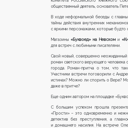
комитета Российского книжного сою
общественный деятель, основатель Пе
В ходе неформальной беседы с главны
тайны действия внутренних механизмов
с яркими персонажами, которые будто 
Магазины
«Буквоед» на Невском
и
«К
для встреч с любимыми писателями.
Свой новый, совершенно неожиданный
роман светского верующего человека о
города. Роман-притча о том, что тако
Участники встречи поговорили с Андр
истинах? Можно ли спорить о Вере? Мо
даже в притче?
Еще одним автором на площадке «Букв
С большим успехом прошла презента
«Прости» – это одновременно и нежна
детектив без преступления, а главн
и домашнего насилия. На встрече Ол