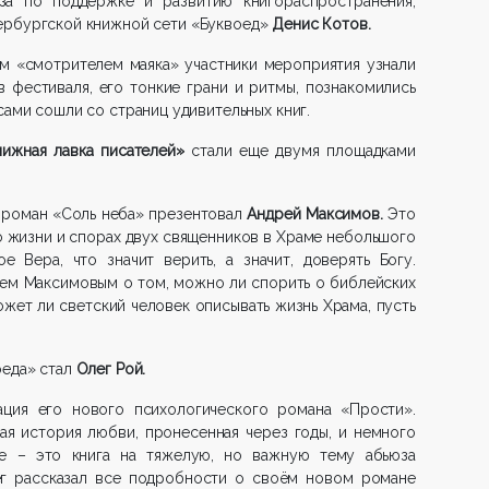
за по поддержке и развитию книгораспространения,
тербургской книжной сети «Буквоед»
Денис Котов.
м «смотрителем маяка» участники мероприятия узнали
 фестиваля, его тонкие грани и ритмы, познакомились
сами сошли со страниц удивительных книг.
нижная лавка писателей»
стали еще двумя площадками
 роман «Соль неба» презентовал
Андрей Максимов.
Это
 жизни и спорах двух священников в Храме небольшого
е Вера, что значит верить, а значит, доверять Богу.
еем Максимовым о том, можно ли спорить о библейских
жет ли светский человек описывать жизнь Храма, пусть
оеда» стал
Олег Рой.
ция его нового психологического романа «Прости».
я история любви, пронесенная через годы, и немного
ое – это книга на тяжелую, но важную тему абьюза
ег рассказал все подробности о своём новом романе