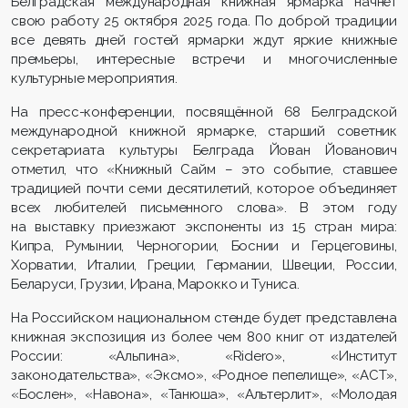
Белградская международная книжная ярмарка начнёт
свою работу 25 октября 2025 года. По доброй традиции
все девять дней гостей ярмарки ждут яркие книжные
премьеры, интересные встречи и многочисленные
культурные мероприятия.
На пресс-конференции, посвящённой 68 Белградской
международной книжной ярмарке, старший советник
секретариата культуры Белграда Йован Йованович
отметил, что «Книжный Сайм – это событие, ставшее
традицией почти семи десятилетий, которое объединяет
всех любителей письменного слова». В этом году
на выставку приезжают экспоненты из 15 стран мира:
Кипра, Румынии, Черногории, Боснии и Герцеговины,
Хорватии, Италии, Греции, Германии, Швеции, России,
Беларуси, Грузии, Ирана, Марокко и Туниса.
На Российском национальном стенде будет представлена
книжная экспозиция из более чем 800 книг от издателей
России: «Альпина», «Ridero», «Институт
законодательства», «Эксмо», «Родное пепелище», «АСТ»,
«Бослен», «Навона», «Танюша», «Альтерлит», «Молодая