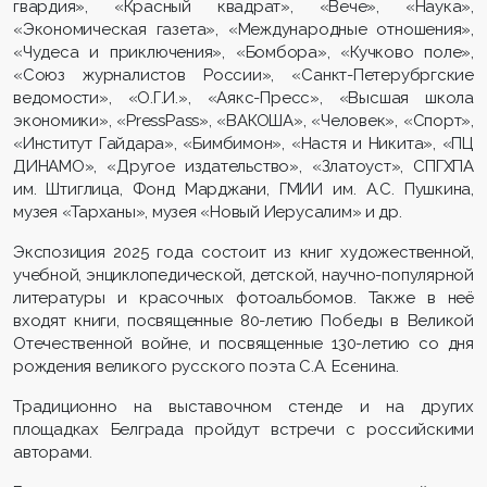
гвардия», «Красный квадрат», «Вече», «Наука»,
«Экономическая газета», «Международные отношения»,
«Чудеса и приключения», «Бомбора», «Кучково поле»,
«Союз журналистов России», «Санкт-Петерубргские
ведомости», «О.Г.И.», «Аякс-Пресс», «Высшая школа
экономики», «PressPass», «ВАКОША», «Человек», «Спорт»,
«Институт Гайдара», «Бимбимон», «Настя и Никита», «ПЦ
ДИНАМО», «Другое издательство», «Златоуст», СПГХПА
им. Штиглица, Фонд Марджани, ГМИИ им. А.С. Пушкина,
музея «Тарханы», музея «Новый Иерусалим» и др.
Экспозиция 2025 года состоит из книг художественной,
учебной, энциклопедической, детской, научно-популярной
литературы и красочных фотоальбомов. Также в неё
входят книги, посвященные 80-летию Победы в Великой
Отечественной войне, и посвященные 130-летию со дня
рождения великого русского поэта С.А. Есенина.
Традиционно на выставочном стенде и на других
площадках Белграда пройдут встречи с российскими
авторами.