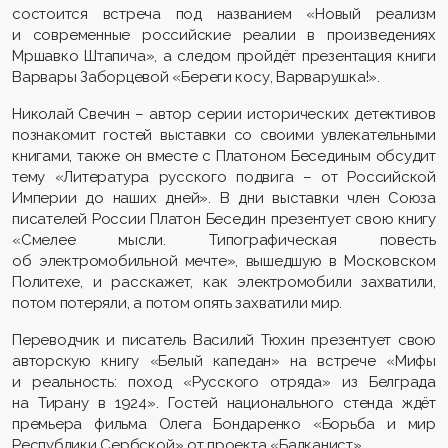
состоится встреча под названием «Новый реализм
и современные российские реалии в произведениях
Мршавко Штапича», а следом пройдёт презентация книги
Варвары Заборцевой «Береги косу, Варварушка!».
Николай Свечин – автор серии исторических детективов
познакомит гостей выставки со своими увлекательными
книгами, также он вместе с Платоном Бесединым обсудит
тему «Литература русского подвига – от Российской
Империи до наших дней». В дни выставки член Союза
писателей России Платон Беседин презентует свою книгу
«Смелее мысли. Типографическая повесть
об электромобильной мечте», вышедшую в Московском
Политехе, и расскажет, как электромобили захватили,
потом потеряли, а потом опять захватили мир.
Переводчик и писатель Василий Тюхин презентует свою
авторскую книгу «Белый капедан» на встрече «Мифы
и реальность: поход «Русского отряда» из Белграда
на Тирану в 1924». Гостей национального стенда ждёт
премьера фильма Олега Бондаренко «Борьба и мир
Республики Сербской» от проекта «Балканист».