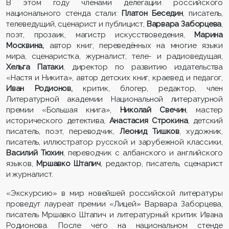
В этом году членами делегации российского
национального стенда стали:
Платон Беседин
, писатель,
телеведущий, сценарист и публицист,
Варвара Заборцева
,
поэт, прозаик, магистр искусствоведения,
Марина
Москвина,
автор книг, переведённых на многие языки
мира, сценаристка, журналист, теле- и радиоведущая,
Хельга Патаки
, директор по развитию издательства
«Настя и Никита», автор детских книг, краевед и педагог,
Иван Родионов,
критик, блогер, редактор, член
Литературной академии Национальной литературной
премии «Большая книга»,
Николай Свечин
, мастер
исторического детектива,
Анастасия Строкина
, детский
писатель, поэт, переводчик,
Леонид Тишков
, художник,
писатель, иллюстратор русской и зарубежной классики,
Василий Тюхин
, переводчик с албанского и английского
языков,
Мршавко Штапич
, редактор, писатель, сценарист
и журналист.
«Экскурсию» в мир новейшей российской литературы
проведут лауреат премии «Лицей» Варвара Заборцева,
писатель Мршавко Штапич и литературный критик Ивана
Родионова. После чего на национальном стенде