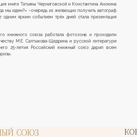
ия книги Татьяны Черниговской и Константина Анохина
Куда мы идем?» –очередь из желающих получить автограф
щё одним ярким событием трёх дней стала презентация
ого книжного союза работала фотозона и проходили
честву М.Е. Салтыкова-Щедрина и русской литературе
оего 25-летия Российский книжный союз дарил всем
призы.
КО