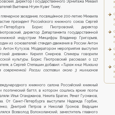
тровский, директор Государственного Эрмитажа Михаил
телей Вьетнама Нгуен Куанг Тхиеу.
 пленарное заседание, посвящённое 200-летию Михаила
частие президент Российского книжного союза Сергей
кт-Петербурга Борис Пиотровский, директор
иотровский, директор Департамента государственной
 книжной индустрии Минцифры Владимир Григорьев,
 один из основателей стендап-движения в России Антон
гер Антон Кутузов. Модератором мероприятия выступил
ргский дневник» Кирилл Смирнов. Спикеры говорили
сской культуры. Борис Пиотровский рассказал о 117
теля, а Сергей Степашин добавил:
«Тираж книг Михаила
в современной России составил около 3 миллионов
международного книжного салона Российский книжный
и поэтический баттл, в котором сошлись яркие поэты
ляли Илья Оганджанов, Никита Брагин, Ренат Гусманов,
ва. От Санкт-Петербурга выступали Надежда Горбик,
ченко, Дмитрий Петров и Николай Громов. Ведущим
влялся Всеволод Волоколамский, заместитель главного