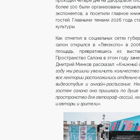
проходил четыре дня на Дворцовой пло
более 100 были организованы специаль
экспонентов, а посетили главное кн
гостей. Главными темами 2026 года ст
культуры.
Как отметил в социальных сетях губе
салон открылся в «Ленэкспо» в 2006
площадь, превратившись из выста
Пространство Салона в этом году заме
Дмитрий Минков рассказал:
«Книжный с
году мы решили увеличить количество
все лектории расположились отдельно 
видеостудия и онлайн-расписание. Не
гостям салона она пришлась по душе 
пространство для автограф-сессий, л
и авторы, и зрители».