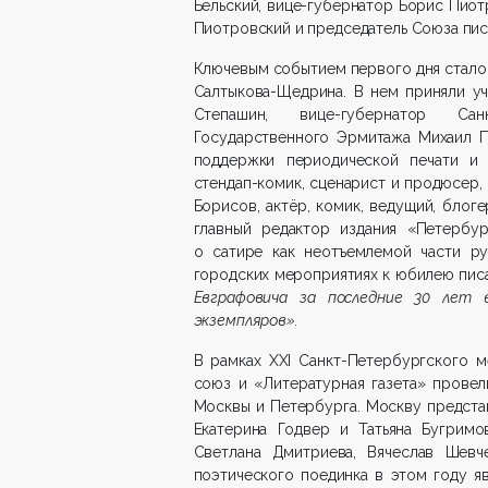
Бельский, вице-губернатор Борис Пио
Пиотровский и председатель Союза писа
Ключевым событием первого дня стало
Салтыкова-Щедрина. В нем приняли у
Степашин, вице-губернатор Сан
Государственного Эрмитажа Михаил П
поддержки периодической печати и
стендап-комик, сценарист и продюсер,
Борисов, актёр, комик, ведущий, бло
главный редактор издания «Петербу
о сатире как неотъемлемой части ру
городских мероприятиях к юбилею писа
Евграфовича за последние 30 лет 
экземпляров».
В рамках XXI Санкт-Петербургского 
союз и «Литературная газета» провел
Москвы и Петербурга. Москву представ
Екатерина Годвер и Татьяна Бугримо
Светлана Дмитриева, Вячеслав Шев
поэтического поединка в этом году я