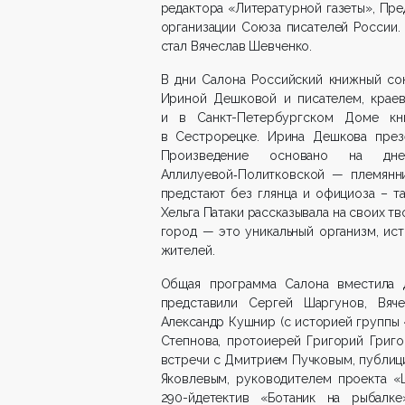
редактора «Литературной газеты», Пр
организации Союза писателей России
стал Вячеслав Шевченко.
В дни Салона Российский книжный со
Ириной Дешковой и писателем, краев
и в Санкт-Петербургском Доме кн
в Сестрорецке. Ирина Дешкова презе
Произведение основано на дн
Аллилуевой‑Политковской — племянни
предстают без глянца и официоза – та
Хельга Патаки рассказывала на своих т
город — это уникальный организм, ист
жителей.
Общая программа Салона вместила д
представили Сергей Шаргунов, Вяче
Александр Кушнир (с историей группы 
Степнова, протоиерей Григорий Григо
встречи с Дмитрием Пучковым, публиц
Яковлевым, руководителем проекта «
290-йдетектив «Ботаник на рыбалке