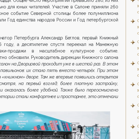
щади. Общее число мероприятий превысило 280, из них
но для юных читателей. Участие в Салоне приняли 260
ижное событие Северной столицы более полумиллиона
али Год единства народов России и Год петербургской
рнатор Петербурга Александр Беглов, первый Книжный
 году, а десятилетие спустя переехал на Манежную
вки-продажи в масштабное культурное событие.
тно обновили. Руководитель дирекции Книжного салона
алон на Дворцовой проходит уже в шестой раз. В этом
 павильонов: их стало пять вместо четырёх. При этом
в «книжном» дворе. Там же впервые появились открытая
смотря, на первый взгляд, более плотную застройку,
и оказалась более удобной. Также было переосмыслено
ектории стали комфортнее и просторнее, это отмечали