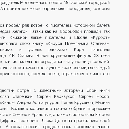
едседатель Молодежного совета Московской городской
. Авторитетное жюри определило победителя, которым
юз провёл ряд встреч с писателем, историком балета
едом Хельгой Патаки как на Дворцовой площади, так
иги, Книжной лавке писателей и Школе «Курорт»
нтовала свою книгу «Кируся. Племянница Сталина».
евниках и устных рассказах Киры Павловны
цы И.В. Сталина. В нём крупнейшие фигуры XX века
к, как их видела непосредственная участница событий.
ворческих встречах о нескучном краеведении, где каждый
ория которого, прежде всего, отражается в жизни его
есятки встреч с известными авторами. Свои книги
слав Ставецкий, Сергей Карнаухов, Сергей Носов,
«Кино»), Андрей Аствацатуров, Павел Крусанов, Марина
рьев. Большое количество гостей собрали творческие
истом Семёном Ураловым, а также с историком Егором
Цифровая история». Дарья Донцова представила свой
». Автограф-сессия продолжалась несколько часов.