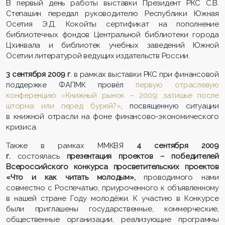
В первый день работы выставки
Президент РКС С.В.
Степашин передал руководителю Республики Южная
Осетия Э.Д. Кокойты сертификат на пополнение
библиотечных фондов Центральной библиотеки города
Цхинвала и библиотек учебных заведений Южной
Осетии литературой ведущих издательств России.
3 сентября 2009 г
. в рамках выставки РКС при финансовой
поддержке ФАПМК провёл
первую отраслевую
конференцию «Книжный рынок – 2009: затишье после
шторма или перед бурей?»
,
посвященную ситуации
в книжной отрасли на фоне финансово-экономического
кризиса.
Также в рамках ММКВЯ
4 сентября 2009
г.
состоялась
презентация проектов – победителей
Всероссийского конкурса просветительских проектов
«Что и как читать молодым»,
проводимого нами
совместно с Роспечатью, приуроченного к объявленному
в нашей стране Году молодёжи. К участию в Конкурсе
были приглашены государственные, коммерческие,
общественные организации, реализующие программы