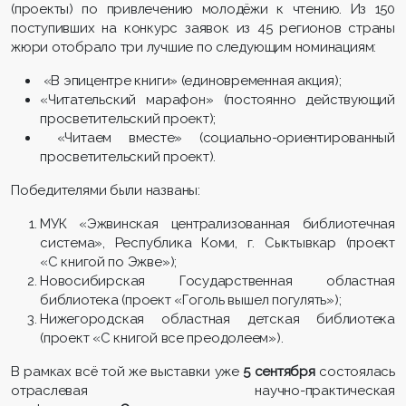
(проекты) по привлечению молодёжи к чтению. Из 150
поступивших на конкурс заявок из 45 регионов страны
жюри отобрало три лучшие по следующим номинациям:
«В эпицентре книги» (единовременная акция);
«Читательский марафон» (постоянно действующий
просветительский проект);
«Читаем вместе» (социально-ориентированный
просветительский проект).
Победителями были названы:
МУК «Эжвинская централизованная библиотечная
система», Республика Коми, г. Сыктывкар (проект
«С книгой по Эжве»);
Новосибирская Государственная областная
библиотека (проект «Гоголь вышел погулять»);
Нижегородская областная детская библиотека
(проект «С книгой все преодолеем»).
В рамках всё той же выставки уже
5 сентября
состоялась
отраслевая научно-практическая