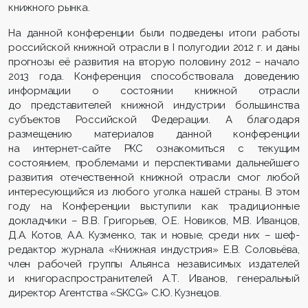
книжного рынка.
На данной конференции были подведены итоги работы
российской книжной отрасли в I полугодии 2012 г. и даны
прогнозы её развития на вторую половину 2012 – начало
2013 года. Конференция способствовала доведению
информации о состоянии книжной отрасли
до представителей книжной индустрии большинства
субъектов Российской Федерации. А благодаря
размещению материалов данной конференции
на интернет-сайте РКС ознакомиться с текущим
состоянием, проблемами и перспективами дальнейшего
развития отечественной книжной отрасли смог любой
интересующийся из любого уголка нашей страны. В этом
году на Конференции выступили как традиционные
докладчики – В.В. Григорьев, О.Е. Новиков, М.В. Иванцов,
Д.А. Котов, А.А. Кузменко, так и новые, среди них – шеф-
редактор журнала «Книжная индустрия» Е.В. Соловьёва,
член рабочей группы Альянса независимых издателей
и книгораспространителей А.Т. Иванов, генеральный
директор Агентства «SKCG» С.Ю. Кузнецов.