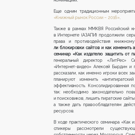
Еще одним традиционным мероприя
«Книжный рынок России – 2016»
.
Также в рамках ММКВЯ Российский кн
в Интернете (АЗАПИ) продолжили сер
права и противодействия книжном
ли блокировки сайтов и как изменить 
семинар «Как издателю защитить от п
генеральный директор «ЛитРес» С
«Интернет-видео» Алексей Бырдин и 
рассказали, как именно игроки всех з
планируют изменить «антипиратски
эффективность. Консолидированная п
так: необходимо законодательно пов
и поисковиков, лишить пиратские сайты
а также дать правообладателям дейс
ресурсов.
В ходе практического семинара «Как и
спикеры рассмотрели существую
собственности через Мосгорсуд. Сре