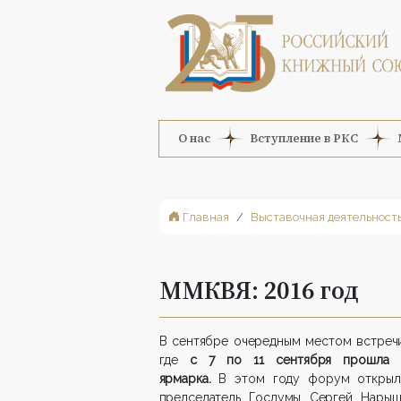
О нас
Вступление в РКС
Главная
Выставочная деятельност
ММКВЯ: 2016 год
В сентябре очередным местом встречи
где
с 7 по 11 сентября прошла
ярмарка.
В этом году форум открыли
председатель Госдумы Сергей Нарышк