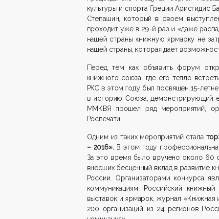
культуры и спорта Греции Аристидис Б
Степашин, который в своем выступле
проходит уже в 29-й раз и «даже расп
нашей страны книжную ярмарку не зат
нашей страны, которая дает возможност
Перед тем как объявить форум откр
книжного союза, где его тепло встрет
РКС в этом году был посвящен 15-летн
в историю Союза, демонстрирующий е
ММКВЯ прошел ряд мероприятий, ор
Роспечати.
Одним из таких мероприятий стала
тор
– 2016».
В этом году профессиональна
За это время было вручено около 60 с
внесших бесценный вклад в развитие к
России. Организаторами конкурса яв
коммуникациям, Российский книжный 
выставок и ярмарок, журнал «Книжная и
200 организаций из 24 регионов Рос
номинациях.