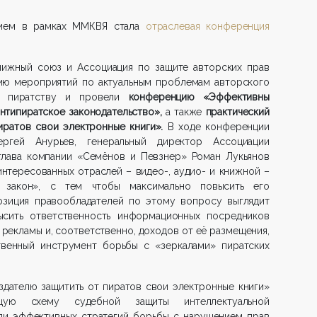
тием в рамках ММКВЯ стала
отраслевая конференция
ижный союз и Ассоциация по защите авторских прав
ию мероприятий по актуальным проблемам авторского
у пиратству и провели
конференцию «Эффективны
антипиратское законодательство»,
а также
практический
иратов свои электронные книги».
В ходе конференции
ергей Анурьев, генеральный директор Ассоциации
глава компании «Семёнов и Певзнер» Роман Лукьянов
аинтересованных отраслей – видео-, аудио- и книжной –
й закон», с тем чтобы максимально повысить его
озиция правообладателей по этому вопросу выглядит
ысить ответственность информационных посредников
 рекламы и, соответственно, доходов от её размещения,
твенный инструмент борьбы с «зеркалами» пиратских
здателю защитить от пиратов свои электронные книги»
щую схему судебной защиты интеллектуальной
ди эффективных стратегий борьбы с нарушением прав