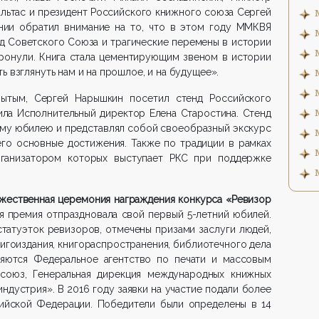
альтас и президент Российского книжного союза Сергей
нии обратил внимание на то, что в этом году ММКВЯ
ад Советского Союза и трагические перемены в истории
ронули. Книга стала цементирующим звеном в истории
ь взглянуть нам и на прошлое, и на будущее».
ытым, Сергей Нарышкин посетил стенд Российского
ила Исполнительный директор Елена Старостина. Стенд
ему юбилею и представлял собой своеобразный экскурс
го основные достижения. Также по традиции в рамках
ганизатором которых выступает РКС при поддержке
жественная церемония награждения конкурса «Ревизор
я премия отпраздновала свой первый 5-летний юбилей.
татуэток ревизоров, отмечены призами заслуги людей,
нигоиздания, книгораспространения, библиотечного дела
ляются Федеральное агентство по печати и массовым
союз, Генеральная дирекция международных книжных
ндустрия». В 2016 году заявки на участие подали более
сийской Федерации. Победители были определены в 14