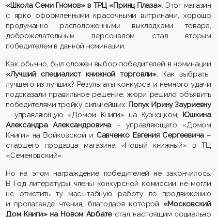
«Школа Семи Гномов» в ТРЦ «Принц Плаза».
Этот магазин
с ярко оформленными красочными витринами, хорошо
продуманно расположенными выкладками товара,
доброжелательным персоналом стал вторым
победителем в данной номинации.
Как обычно, был сложен выбор победителей в номинации
«Лучший специалист книжной торговли».
Как выбрать
лучшего из лучших? Результаты конкурса и немного удачи
подсказали правильное решение: жюри решило объявить
победителями тройку сильнейших:
Попук Ирину Зауриевну
– управляющую «Домом Книги» на Кузнецком,
Юшкина
Александра Александровича
– управляющего «Домом
Книги» на Войковской и
Савченко Евгения Сергеевича
–
старшего продавца магазина «Новый книжный» в ТЦ
«Семеновский».
Но на этом награждение победителей не закончилось.
В Год литературы члены конкурсной комиссии не могли
не отметить ту масштабную работу по продвижению
и пропаганде чтения, благодаря которой
«Московский
Дом Книги» на Новом Арбате
стал настоящим социально