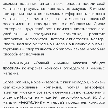
анализа поданных анкет-заявок, опроса посетителей
магазинов, результатов контрольных закупок. Важными
критериями при этом являлись комфортность книжного
магазина для читателя, его атмосфера, книжный
ассортимент и периодичность его обновления. Среди
критериев – дружелюбность и компетентность персонала,
удобная и продуманная логистика, развитие
интерактивных форматов – встречи с писателями, мастер-
классы, наличие рекреационных зон, а в случае с онлайн-
торговлей – оперативность обработки заказа и удобные
способы его получения.
В номинации
«Лучший книжный магазин общего
профиля»
конкурсная комиссия определила 3 книжных
магазина.
Более 600 кв.м, море интересных книг, молодой, но очень
квалифицированный коллектив, уютная атмосфера,
приятная музыка – вот такой книжный оазис можно найти
в центре Москвы на улице 1-й Тверской-Ямской, 10. Это
магазин
«Республика*» –
первый победитель конкурса
в категории «крупных» книжных магазинов.