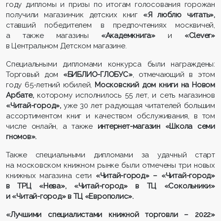
году дипломы и призы по итогам голосования горожан
получили магазинчик детских книг
«Я люблю читать»,
ставший победителем в предпочтениях москвичей,
а также магазины
«Академкнига»
и
«Clever»
в Центральном Детском магазине.
Специальными дипломами конкурса были награждены:
Торговый дом
«БИБЛИО-ГЛОБУС»
, отмечающий в этом
году 65-летний юбилей,
Московский дом книги на Новом
Арбате,
которому исполнилось 55 лет, и сеть магазинов
«Читай-город»,
уже 30 лет радующая читателей большим
ассортиментом книг и качеством обслуживания, в том
числе онлайн, а также
интернет-магазин «Школа семи
гномов».
Также специальными дипломами за удачный старт
на московском книжном рынке были отмечены три новых
книжных магазина сети
«Читай-город» – «Читай-город»
в ТРЦ «Нева», «Читай-город» в ТЦ «Сокольники»
и «Читай-город» в ТЦ «Европолис».
«Лучшими специалистами книжной торговли – 2022»