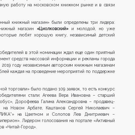
ивную работу на московском книжном рынке и в связи
нный книжный магазин» были определены три лидера:
нижный магазин
«Циолковский»
и молодой, но уже
которые любят хорошую книгу, независимый детский
обедителей в этой номинации ждал еще один приятный
амент средств массовой информации и рекламы города
 2019 году независимым авторским книжным магазинам
ублей каждая на проведение мероприятий по поддержке
ой торговли» было подано 109 заявок, то есть конкурс
обедителями стали: Агеева Вера Ивановна – старший
обус», Дорофеева Галина Александровна – продавец-
и на Новом Арбате, Каштанов Сергей Николаевич –
УБЛИКА*» на Цветном и Солопов Лев Дмитриевич –
Гиперион». Лидером голосования на портале «Активный
ов «Читай-Город».