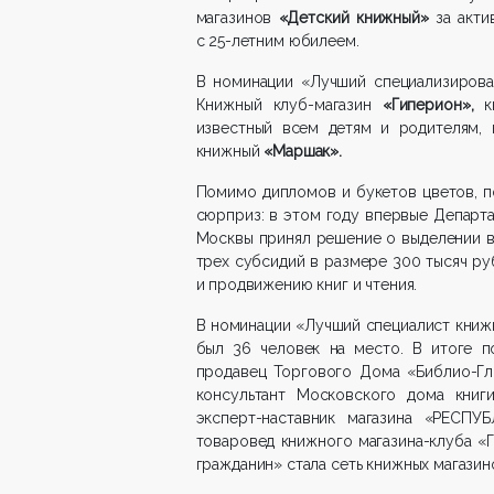
магазинов
«Детский книжный»
за акт
с 25-летним юбилеем.
В номинации «Лучший специализирова
Книжный клуб-магазин
«Гиперион»,
к
известный всем детям и родителям, 
книжный
«Маршак».
Помимо дипломов и букетов цветов, п
сюрприз: в этом году впервые Департ
Москвы принял решение о выделении в
трех субсидий в размере 300 тысяч р
и продвижению книг и чтения.
В номинации «Лучший специалист книжн
был 36 человек на место. В итоге п
продавец Торгового Дома «Библио-Гл
консультант Московского дома книг
эксперт-наставник магазина «РЕСП
товаровед книжного магазина-клуба «
гражданин» стала сеть книжных магазин