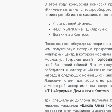
В этом году конкурсная комиссия пр
«Книжные магазины с товарооборото
номинацию: «Книжные магазины с товар
Книжный клуб «Имена»;
«РЕСПУБЛИКА*» в ТЦ «Атриум»;
Дом книги в Коптево.
После долгого обсуждения жюри остан
чем полувековую историю преврати
культурный центр, в котором москвичи 
Москва, ул. Тверская, дом 8,
Торговы
свой 60-летний юбилей. В этом году
победителя в категории «Книжные ма
награду в следующую номинацию: «Книж
Лидерами стали два абсолютно раз
атмосферой, ассортиментом предлага
в ТЦ «Атриум» и Дом книги в Коптево.
Три специальных диплома получили
с
книжных магазинов
«Школа Семи Гно
концепции сети магазинов и активную