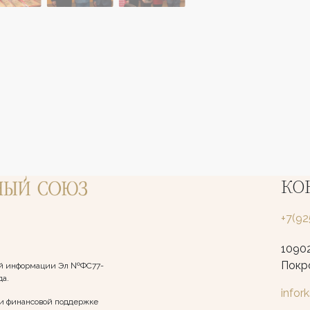
КО
+7(9
10902
Покро
вой информации Эл №ФС77-
да.
infor
и финансовой поддержке