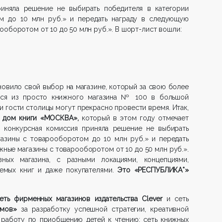
иняла решение не выбирать победителя в категории
м до 10 млн руб.» и передать награду в следующую
ооборотом от 10 до 50 млн руб.». В шорт-лист вошли:
овило свой выбор на магазине, который за свою более
лся из просто книжного магазина № 100 в большой
и гости столицы могут прекрасно провести время. Итак,
й дом книги «МОСКВА»,
который в этом году отмечает
 конкурсная комиссия приняла решение не выбирать
газины с товарооборотом до 10 млн руб.» и передать
ные магазины с товарооборотом от 10 до 50 млн руб.».
ных магазина, с разными локациями, концепциями,
емых книг и даже покупателями.
Это «РЕСПУБЛИКА*»
еть фирменных магазинов издательства Clever
и сеть
мов»
за разработку успешной стратегии, креативной
 работу по приобщению детей к чтению; сеть книжных