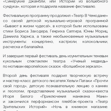
«Синерукие Джамбли, или Истории из волшебного
сундука», которая и подарила название фестивалю.
Фестивальную программу продолжил «Театр В Чемодане»
со своей детской музыкально-игровой программой
«Бывают в жизни чудеса!», в которой были использованы
стихи Бориса Заходера, Генриха Сапгира, Юнны Мориц,
Даниила Хармса, а также необыкновенные музыкальные
инструменты: концертино, кастрюли, колокольчики,
расческа и балалайка.
И завершил первый фестиваль день изумительным теневым
кукольным спектаклем театра «Ученый медведь»
по мотивам европейских сказок «Волшебное зеркало».
Второй день фестиваля подарил творческую встречу
и мастер-класс детского писателя Хельги Патаки «Прочти
свой город», детскую познавательную лекцию о камнях
и геологии, представление музыкальной сказки-квеста
Игоря Белого «Приключения манекена Мани»
и закончился перформансом плейбэк-проекта «Театр
Зрительских Историй» «Ночь в книжном магазине.