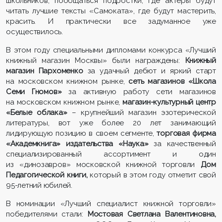
школьников, пообщаться подростки, где актеры будут
читать лучшие тексты «Самоката», где будут мастерить,
красить. И практически все задуманное уже
осуществилось.
В этом году специальными дипломами конкурса «Лучший
книжный магазин Москвы» были награждены:
Книжный
магазин Пархоменко
за удачный дебют и яркий старт
на московском книжном рынке,
сеть магазинов «Школа
Семи Гномов»
за активную работу сети магазинов
на московском книжном рынке,
магазин-культурный центр
«Белые облака»
– крупнейший магазин эзотерической
литературы, вот уже более 20 лет занимающий
лидирующую позицию в своем сегменте,
торговая фирма
«Академкнига» издательства «Наука»
за качественный
специализированный ассортимент и один
из «динозавров» московской книжной торговли
Дом
Педагогической книги,
который в этом году отметит свой
95-летний юбилей.
В номинации «Лучший специалист книжной торговли»
победителями стали:
Мостовая Светлана Валентиновна,