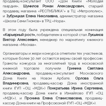
продавец-консультант ООО «Дом Книги «Молодая
гвардия»,
Шумилов Роман Александрович,
старший
продавец магазина «РЕСПУБЛИКА*» в ТЦ «Метрополис»,
и
Зубрицкая Елена Николаевна,
администратор магазина
«Школа Семи Гномов» в ТРЦ «Нора».
В этом году была учреждена специальная номинация
«Карьерный рост»,
победителем в которой стал
Лукьянов
Виктор Алексеевич,
менеджер по маркетингу книжного
магазина «Москва».
Организаторы и жюри конкурса отметили тех участников,
которые более 30 лет остаются верны своей профессии.
Грамоты конкурса за многолетний труд в московской
книжной торговле получили
Гринина Светлана
Александровна,
продавец-консультант Московского
Дома Книги на Новом Арбате,
Орлова Ольга
Владимировна,
продавец-кассир Дома иностранной
книги (ГУП «ОЦ «МДК»)
Понкратьева Ирина Сергеевна,
продавец-кассир Дома книги в Измайлово (ГУП «ОЦ
«МДК»), и
Пронина Елена Станиславовна,
продавец-
кассир Дома книги на Профсоюзной (ГУП «ОЦ «МДК»).