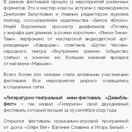
В рамках фестиваля прошло 11 мероприятий различных
форматов. Это и мастер-классы, встречи с переводчиком
Дмитрием Безугловым и главным редактором журнала
mixmag, сооснователем издательства «Белое яблоко»
Ильёй Ворониным, просмотр диафильмов «Почему
у жирафа шея длинная, а рожки короткие», «Рикки-Тикки-
Тави», перфоманс от мастерской видеодетской арт-
резиденции «Кавардак», спектакль «Шутки Чехова»
народного театра «Внутреннее зрение» (общество
слепых) и, конечно же, большая книжная ярмарка
от магазина «Маршак».
Всего более 200 человек стали активными участниками
фестиваля. Все мероприятия широко освещались
в социальных сетях.
«Литературно-театральный мини-фестиваль «Джамбль-
фест» –
так назвал «Гиперион» свой двухдневный
фестиваль, который прошел 14-15 сентября 2019 года.
Открылся фестиваль музыкально-игровой программой
от дуэта «Ойфн Вег» (Евгения Славина и Игорь Белый) –