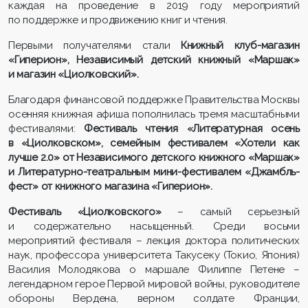
каждая на проведение в 2019 году мероприятий
по поддержке и продвижению книг и чтения.
Первыми получателями стали
Книжный клуб-магазин
«Гиперион», Независимый детский книжный «Маршак»
и магазин «Циолковский».
Благодаря финансовой поддержке Правительства Москвы
осенняя книжная афиша пополнилась тремя масштабными
фестивалями:
Фестиваль чтения «Литературная осень
в «Циолковском», семейным фестивалем «Хотели как
лучше 2.0» от Независимого детского книжного «Маршак»
и Литературно-театральным мини-фестивалем «Джамбль-
фест» от книжного магазина «Гиперион».
Фестиваль «Циолковского»
– самый серьезный
и содержательно насыщенный. Среди восьми
мероприятий фестиваля – лекция доктора политических
наук, профессора университета Такусеку (Токио, Япония)
Василия Молодякова о маршале Филиппе Петене –
легендарном герое Первой мировой войны, руководителе
обороны Вердена, верном солдате Франции,