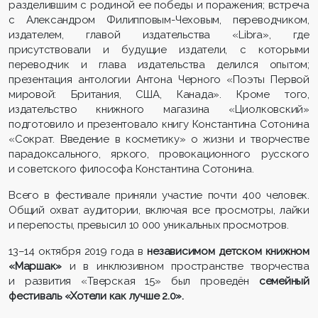
разделившим с родиной ее победы и поражения; встреча
с Александром Филипповым-Чеховым, переводчиком,
издателем, главой издательства «Libra», где
присутствовали и будущие издатели, с которыми
переводчик и глава издательства делился опытом;
презентация антологии Антона Черного «Поэты Первой
мировой: Британия, США, Канада». Кроме того,
издательство книжного магазина «Циолковский»
подготовило и презентовало книгу Константина Сотонина
«Сократ. Введение в косметику» о жизни и творчестве
парадоксального, яркого, провокационного русского
и советского философа Константина Сотонина.
Всего в фестивале приняли участие почти 400 человек.
Общий охват аудитории, включая все просмотры, лайки
и перепосты, превысил 10 000 уникальных просмотров.
13–14 октября 2019 года в
независимом детском книжном
«Маршак»
и в инклюзивном пространстве творчества
и развития «Тверская 15» был проведён
семейный
фестиваль «Хотели как лучше 2.0».