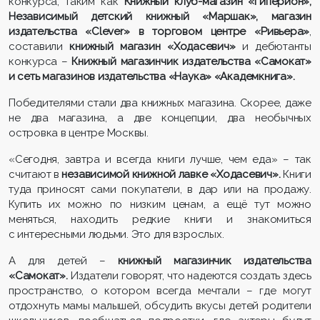
конкурса, таким как
Книжный клуб-магазин «Гиперион»,
Независимый детский книжный «Маршак», магазин
издательства «
Clever
» в торговом центре «Ривьера»
,
составили
книжный магазин «Ходасевич»
и дебютанты
конкурса –
Книжный магазинчик издательства «Самокат»
и сеть магазинов издательства «Наука» «Академкнига».
Победителями стали два книжных магазина. Скорее, даже
не два магазина, а две концепции, два необычных
островка в центре Москвы.
«Сегодня, завтра и всегда книги лучше, чем еда» – так
считают в
независимой книжной лавке «Ходасевич».
Книги
туда приносят сами покупатели, в дар или на продажу.
Купить их можно по низким ценам, а ещё тут можно
меняться, находить редкие книги и знакомиться
с интересными людьми. Это для взрослых.
А для детей –
книжный магазинчик издательства
«Самокат».
Издатели говорят, что надеются создать здесь
пространство, о котором всегда мечтали – где могут
отдохнуть мамы малышей, обсудить вкусы детей родители