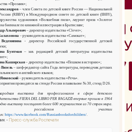
ьства «Прозаик»;
лександров
– член Совета по детской книге России — Национальной
России (RBBY) в Международном совете по детской книге (IBBY),
дружества художников «Волшебная пила», лауреат приза «Золотое
 на биеннале по книжной иллюстрации в Братиславе;
ндр Альперович
– директор издательства «Clever»;
Балахонова
– руководитель издательства «Самокат»;
Веденяпина
- директор Российской государственной детской
еки;
ина Бунтман
– зав. редакцией детской литературы издательства
инт»;
ина Каширская
– директор издательства «Пешком в историю»;
 Визель
– шеф-редактор сайта Года литературы, переводчик детских
тальянского и английского языков;
 Янковский
– руководитель издательства «Речь».
оприятия проводятся на стенде России в павильоне № 30, стенд D 26.
ародная выставка для профессионалов в сфере детского
дательства FIERA DEL LIBRO PER RAGAZZI впервые прошла в 1964
одно выставку посещают более 600 журналистов из 70 стран мира.
российском участии
ук:
https://www.facebook.com/Russianbooksforchildren/
.
ик -
Пресс-служба Роспечати