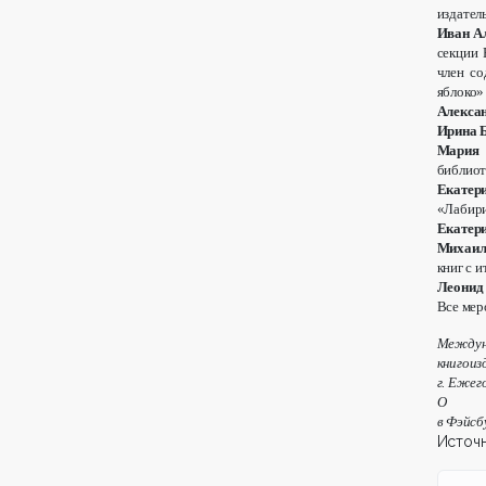
издател
Иван А
секции 
член со
яблоко»
Алекса
Ирина 
Мария 
библиот
Екатер
«Лабир
Екатер
Михаил
книг с и
Леонид
Все мер
Междун
книгоиз
г. Ежег
О 
в Фэйсб
Источн