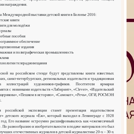
ии награждения.
а Международной выставки детской книги в Болонье 2016:
тские книги
иги для молодёжи
урналы
ебные пособия
ограммное обеспечение
цензионные издания
мажная и полиграфическая промышленность
клама
хнологии телерадиовещания
сной на российском стенде будут представлены книги известных
ких, санкт-петербургских, региональных издательств и традиционная
ка иллюстраций художников-графиков. Посетители ярмарки
мятся с новинками издательств «Лабиринт», «Clever», «Издательский
ерякова», «Пешком в историю», «Самокат», «Речь», ОГИ, РОСМЭН
.
м российской экспозиции станет презентация издательством
» детского журнала «Ёж», который выходил в Ленинграде с 1928
 год. Его название остроумно расшифровывалось как «ежемесячный
. По разнообразию и изобретательности в подаче материалов это был
 лучших отечественных журналов в детской журналистике 20-х – 30-х