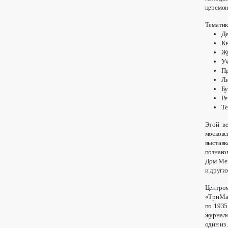
церемон
Тематик
Де
Кн
Ж
Уч
Пр
Ли
Бу
Ре
Те
Этой ве
московс
выстав
познако
Дом Мещ
и других
Центро
«ТриМаг
по 1935
журнал»
один из