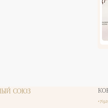
КО
+7(9