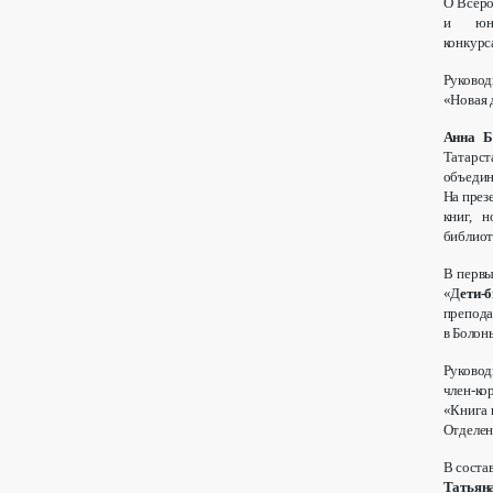
О Всеро
и юно
конкур
Руково
«Новая 
Анна Б
Татарс
объеди
На през
книг, 
библиот
В первы
«Д
ети-
препод
в Болон
Руковод
член-ко
«Книга 
Отделен
В соста
Татьян