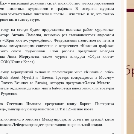
«Ёж» – настоящий документ своей эпохи, богато иллюстрированный
ами известных художников и графиков. В создании журнала
вали замечательные писатели и поэты – известные и те, кто только
ервые шаги в литературе.
году на стенде будет представлена выставка работ художника-
ратора
Антона Ломаева
, несколько раз становившегося лауреатом
а «Образ книги», учреждённого Федеральным агентством по печати
овым коммуникациям совместно с отделением «Книжная графика»
ского союза художников. Свои работы представит молодая
ница
Анна Моргунова
, также лауреат конкурса «Образ книги»
OOK (Южная Корея).
рамму мероприятий включена презентация книг «Книжка о себе»
e-Book about Myself) и “Памела Трэверс возвращается в Москву»
 Travers Returnes to Russia), которую представит
Ольга Мяэотс
–
итель отделения детской книги Библиотеки иностранной литературы
. Рудомино.
ник
Светлана Иванова
представит книгу Бориса Пастернака
ец», выпущенную издательством ОГИ к 125-летию поэта.
полнительного комитета Международного совета по детской книге
Анжела Лебедева
проведет презентацию национальной секции.