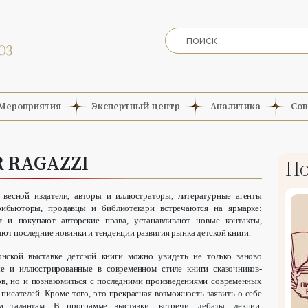
Мероприятия
Экспертный центр
Аналитика
Сов
R RAGAZZI
По
весной издатели, авторы и иллюстраторы, литературные агенты
рибьюторы, продавцы и библиотекари встречаются на ярмарке:
т и покупают авторские права, устанавливают новые контакты,
ют последние новинки и тенденции развития рынка детской книги.
нской выставке детской книги можно увидеть не только заново
е и иллюстрированные в современном стиле книги сказочников-
ов, но и познакомиться с последними произведениями современных
 писателей. Кроме того, это прекрасная возможность заявить о себе
м талантам. В программе выставки: встречи, дебаты, лекции,