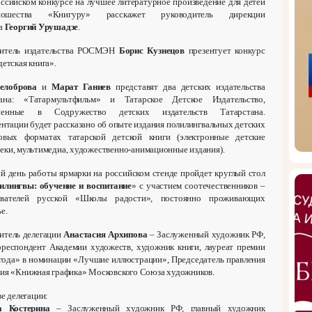
ссийском конкурсе на лучшее литературное произведение для детей
шества «Книгуру» расскажет руководитель дирекции
са
Георгий Урушадзе
.
дитель издательства РОСМЭН
Борис Кузнецов
презентует конкурс
детская книга».
елоброва
и
Марат Ганиев
представят два детских издательства
тана: «Татармультфильм» и Татарское Детское Издательство,
ненные в Содружество детских издательств Татарстана.
ентации будет рассказано об опыте издания полилингвальных детских
новых форматах татарской детской книги (электронные детские
еки, мультимедиа, художественно-анимационные издания).
й день работы ярмарки на российском стенде пройдет круглый стол
билингвы: обучение и воспитание
» с участием соотечественников –
авателей русской «Школы радости», постоянно проживающих
ье.
итель делегации
Анастасия Архипова
– Заслуженный художник РФ,
рреспондент Академии художеств, художник книги, лауреат премии
года» в номинации «Лучшие иллюстрации», Председатель правления
ия «Книжная графика» Московского Союза художников.
ве делегации:
а Костерина
– Заслуженный художник РФ, главный художник