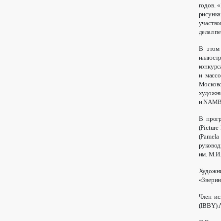
годов. 
рисунк
участво
делал п
В этом 
иллюст
конкурс
и масс
Москов
худож
и NAMB
В прог
(Pictur
(Pamela
руковод
им. М.И
Худож
«Зверин
Член ис
(IBBY)