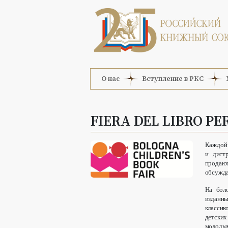
О нас
Вступление в РКС
FIERA DEL LIBRO PE
Каждой 
и дист
продаю
обсужда
На боло
изданны
классик
детских
молоды