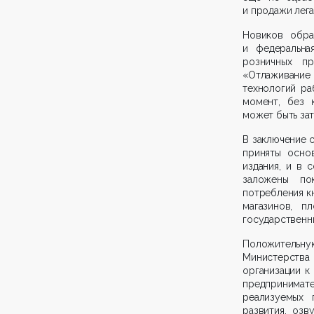
и продажи лега
Новиков обра
и федеральна
розничных пр
«Отлаживание 
технологий ра
момент, без 
может быть зат
В заключение 
приняты осно
издания, и в 
заложены по
потребления к
магазинов, п
государственны
Положительн
Министерства 
организации к
предпринимате
реализуемых 
развития, оз