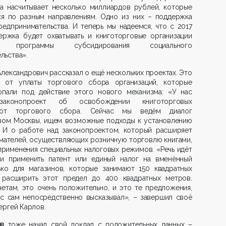
а насчитывает несколько миллиардов рублей, которые
я по разным направлениям. Одно из них – поддержка
редпринимательства. И теперь мы надеемся, что с 2017
ержка будет охватывать и книготорговые организации
программы субсидирования социального
льства».
лександрович рассказал о ещё нескольких проектах. Это
 от уплаты торгового сбора организаций, которые
опали под действие этого нового механизма: «У нас
законопроект об освобождении книготорговых
 от торгового сбора. Сейчас мы ведём диалог
вом Москвы, ищем возможные подходы к установлению
. И о работе над законопроектом, который расширяет
мателей, осуществляющих розничную торговлю книгами,
рименения специальных налоговых режимов. «Речь идёт
и применить патент или единый налог на вменённый
ко для магазинов, которые занимают 150 квадратных
 расширить этот предел до 400 квадратных метров.
етам, это очень положительно, и это те предложения,
с сам непосредственно высказывал», – завершил своё
ергей Карлов.
ев
тоже начал свой доклад с положительных данных –