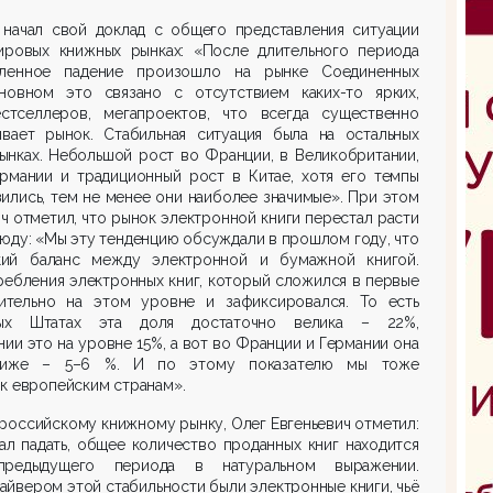
начал свой доклад с общего представления ситуации
ировых книжных рынках: «После длительного периода
ленное падение произошло на рынке Соединенных
новном это связано с отсутствием каких-то ярких,
стселлеров, мегапроектов, что всегда существенно
вает рынок. Стабильная ситуация была на остальных
ынках. Небольшой рост во Франции, в Великобритании,
ермании и традиционный рост в Китае, хотя его темпы
зились, тем не менее они наиболее значимые». При этом
ч отметил, что рынок электронной книги перестал расти
сюду: «Мы эту тенденцию обсуждали в прошлом году, что
кий баланс между электронной и бумажной книгой.
ребления электронных книг, который сложился в первые
зительно на этом уровне и зафиксировался. То есть
ых Штатах эта доля достаточно велика – 22%,
ии это на уровне 15%, а вот во Франции и Германии она
 ниже – 5–6 %. И по этому показателю мы тоже
к европейским странам».
 российскому книжному рынку, Олег Евгеньевич отметил:
ал падать, общее количество проданных книг находится
редыдущего периода в натуральном выражении.
айвером этой стабильности были электронные книги, чьё