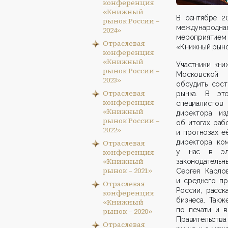
конференция
«Книжный
В сентябре 2
рынок России –
международ
2024»
мероприятие
Отраслевая
«Книжный рыно
конференция
«Книжный
Участники кни
рынок России –
Московской 
2023»
обсудить сост
Отраслевая
рынка. В эт
конференция
специалистов
«Книжный
директора из
рынок России –
об итогах раб
2022»
и прогнозах е
Отраслевая
директора ком
конференция
у нас в эле
«Книжный
законодатель
рынок – 2021»
Сергея Карлов
и среднего пр
Отраслевая
России, расск
конференция
бизнеса. Такж
«Книжный
по печати и 
рынок – 2020»
Правительства
Отраслевая