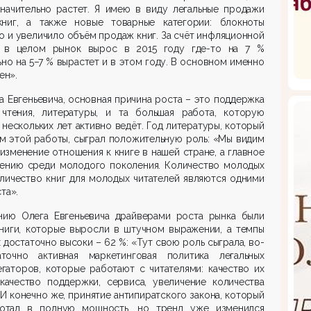
начительно растет. Я имею в виду легальные продажи
книг, а также новые товарные категории: блокноты
то и увеличило объём продаж книг. За счёт инфляционной
 в целом рынок вырос в 2015 году где-то на 7 %
но на 5–7 % вырастет и в этом году. В основном именно
ен».
а Евгеньевича, основная причина роста – это поддержка
 чтения, литературы, и та большая работа, которую
нескольких лет активно ведёт. Год литературы, который
м этой работы, сыграл положительную роль: «Мы видим
изменение отношения к книге в нашей стране, а главное
тению среди молодого поколения. Количество молодых
оличество книг для молодых читателей являются одними
та».
нию Олега Евгеньевича драйверами роста рынка были
ниги, которые выросли в штучном выражении, а темпы
 достаточно высоки – 62 %: «Тут свою роль сыграла, во-
аточно активная маркетинговая политика легальных
егаторов, которые работают с читателями: качество их
качество поддержки, сервиса, увеличение количества
И конечно же, принятие антипиратского закона, который
отал в полную мощность, но тренд уже изменился