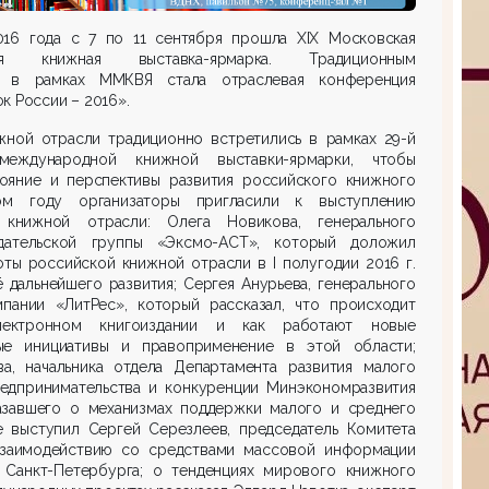
016 года с 7 по 11 сентября прошла XIX Московская
ная книжная выставка-ярмарка. Традиционным
м в рамках ММКВЯ стала отраслевая конференция
к России – 2016».
жной отрасли традиционно встретились в рамках 29-й
международной книжной выставки-ярмарки, чтобы
ояние и перспективы развития российского книжного
ом году организаторы пригласили к выступлению
 книжной отрасли: Олега Новикова, генерального
дательской группы «Эксмо-АСТ», который доложил
оты российской книжной отрасли в I полугодии 2016 г.
ё дальнейшего развития; Сергея Анурьева, генерального
пании «ЛитРес», который рассказал, что происходит
ктронном книгоиздании и как работают новые
ные инициативы и правоприменение в этой области;
а, начальника отдела Департамента развития малого
едпринимательства и конкуренции Минэкономразвития
азавшего о механизмах поддержки малого и среднего
е выступил Сергей Серезлеев, председатель Комитета
взаимодействию со средствами массовой информации
 Санкт-Петербурга; о тенденциях мирового книжного