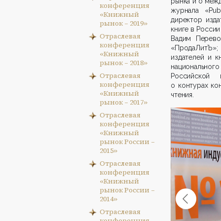
рынка и о меж
конференция
журнала «Publ
«Книжный
директор изда
рынок – 2019»
книге в Росси
Отраслевая
Вадим Перево
конференция
«ПродаЛитЪ»; 
«Книжный
издателей и к
рынок – 2018»
национального 
Отраслевая
Российской 
конференция
о контурах ко
«Книжный
чтения.
рынок – 2017»
Отраслевая
конференция
«Книжный
рынок России –
2015»
Отраслевая
конференция
«Книжный
рынок России –
2014»
Отраслевая
конференция