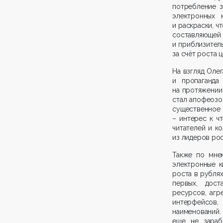
потребление з
электронных 
и раскраски, ч
составляющей
и приблизитель
за счёт роста ц
На взгляд Олег
и пропаганда
на протяжении 
стал апофеозо
существенное 
– интерес к ч
читателей и к
из лидеров рос
Также по мне
электронные к
роста в рублях
первых, дост
ресурсов, агр
интерфейсов, 
наименований. 
еще не зараб