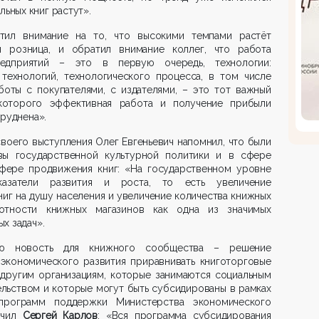
льных книг растут».
тил внимание на то, что высокими темпами растёт
я розница, и обратил внимание коллег, что работа
едприятий – это в первую очередь, технологии:
технологий, технологического процесса, в том числе
боты с покупателями, с издателями, – это тот важный
которого эффективная работа и получение прибыли
руднена».
своего выступления Олег Евгеньевич напомнил, что были
вы государственной культурной политики и в сфере
сфере продвижения книг: «На государственном уровне
казатели развития и роста, то есть увеличение
ниг на душу населения и увеличение количества книжных
лотности книжных магазинов как одна из значимых
х задач».
ую новость для книжного сообщества – решение
экономического развития приравнивать книготорговые
 другим организациям, которые занимаются социальным
льством и которые могут быть субсидированы в рамках
программ поддержки Министерства экономического
вучил
Сергей Карлов
: «Вся программа субсидирования