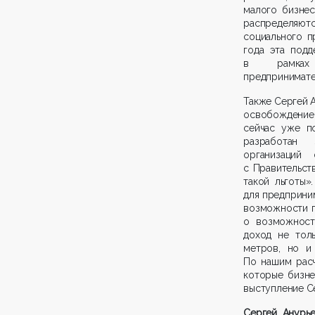
малого бизнес
распределяютс
социального п
года эта подд
в рамках 
предпринимате
Также Сергей А
освобождение
сейчас уже п
разработан 
организаций
с Правительст
такой льготы»
для предприни
возможности п
о возможност
доход не толь
метров, но и
По нашим расч
которые бизне
выступление С
Сергей Анурь