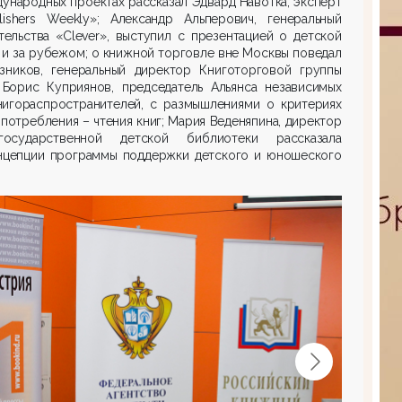
дународных проектах рассказал Эдвард Навотка, эксперт
ishers Weekly»; Александр Альперович, генеральный
тельства «Clever», выступил с презентацией о детской
и и за рубежом; о книжной торговле вне Москвы поведал
зников, генеральный директор Книготорговой группы
Борис Куприянов, председатель Альянса независимых
нигораспространителей, с размышлениями о критериях
потребления – чтения книг; Мария Веденяпина, директор
государственной детской библиотеки рассказала
нцепции программы поддержки детского и юношеского