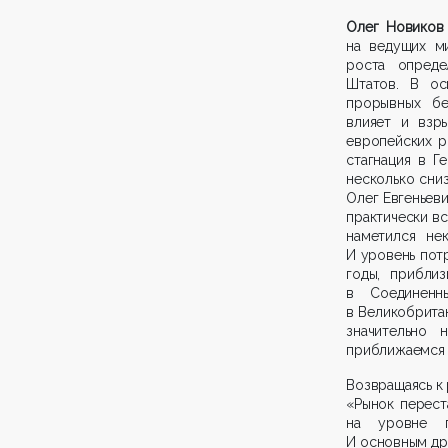
Олег Новиков
на ведущих м
роста опреде
Штатов. В ос
прорывных бе
влияет и взры
европейских р
стагнация в Г
несколько сни
Олег Евгеньеви
практически в
наметился не
И уровень пот
годы, прибли
в Соединенн
в Великобритан
значительно
приближаемся 
Возвращаясь к
«Рынок перест
на уровне п
И основным др