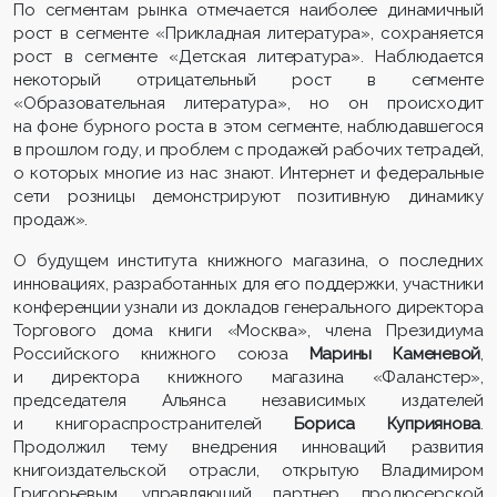
По сегментам рынка отмечается наиболее динамичный
рост в сегменте «Прикладная литература», сохраняется
рост в сегменте «Детская литература». Наблюдается
некоторый отрицательный рост в сегменте
«Образовательная литература», но он происходит
на фоне бурного роста в этом сегменте, наблюдавшегося
в прошлом году, и проблем с продажей рабочих тетрадей,
о которых многие из нас знают. Интернет и федеральные
сети розницы демонстрируют позитивную динамику
продаж».
О будущем института книжного магазина, о последних
инновациях, разработанных для его поддержки, участники
конференции узнали из докладов генерального директора
Торгового дома книги «Москва», члена Президиума
Российского книжного союза
Марины Каменевой
,
и директора книжного магазина «Фаланстер»,
председателя Альянса независимых издателей
и книгораспространителей
Бориса Куприянова
.
Продолжил тему внедрения инноваций развития
книгоиздательской отрасли, открытую Владимиром
Григорьевым, управляющий партнер продюсерской