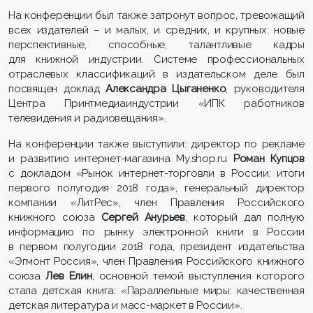
На конференции был также затронут вопрос, тревожащий
всех издателей – и малых, и средних, и крупных: новые
перспективные, способные, талантливые кадры
для книжной индустрии. Системе профессиональных
отраслевых классификаций в издательском деле был
посвящен доклад
Александра Цыганенко
, руководителя
Центра Принтмедиаиндустрии «ИПК работников
телевидения и радиовещания».
На конференции также выступили: директор по рекламе
и развитию интернет-магазина My.shop.ru
Роман Купцов
с докладом «Рынок интернет-торговли в России: итоги
первого полугодия 2018 года», генеральный директор
компании «ЛитРес», член Правления Российского
книжного союза
Сергей Анурьев
, который дал полную
информацию по рынку электронной книги в России
в первом полугодии 2018 года, президент издательства
«Эгмонт Россия», член Правления Российского книжного
союза
Лев Елин
, основной темой выступления которого
стала детская книга: «Параллельные миры: качественная
детская литература и масс-маркет в России».