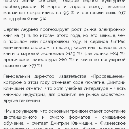
частью жизни россиян, товаром первой культурной
необходимости. В марте и апреле доходы книжных
магазинов сократились на 95 % и составили лишь 0,17
млрд рублей или 5 %.
Сергей Анурьев прогнозирует рост рынка электронных
книг на 31 % по итогам этого года, но это меньше, чем
в прошлом или позапрошлом году. В сервисе ЛитРес
наименьшим спросом в период карантина пользовались
книги о мировой экономике (+129 %), фантастика (+84 %),
эротическая литература (+80 %) и книги по популярной
психологии (+77 %).
Генеральный директор издательства «Просвещение»,
которое в этом году отмечает свое 90-летие, Дмитрий
Климишин отметил, что хотя учебная литература – часть
книжной индустрии, для развития ее рынка характерны
другие тенденции.
«Мы все увидели, что основным трендом станет сочетание
дистанционного и очного форматов – смешанное
обучение, – считает Дмитрий Климишин. – Физическое