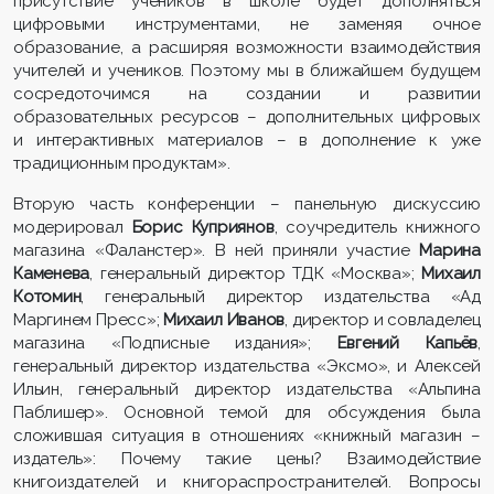
присутствие учеников в школе будет дополняться
цифровыми инструментами, не заменяя очное
образование, а расширяя возможности взаимодействия
учителей и учеников. Поэтому мы в ближайшем будущем
сосредоточимся на создании и развитии
образовательных ресурсов – дополнительных цифровых
и интерактивных материалов – в дополнение к уже
традиционным продуктам».
Вторую часть конференции – панельную дискуссию
модерировал
Борис Куприянов
, соучредитель книжного
магазина «Фаланстер». В ней приняли участие
Марина
Каменева
, генеральный директор ТДК «Москва»;
Михаил
Котомин
, генеральный директор издательства «Ад
Маргинем Пресс»;
Михаил Иванов
, директор и совладелец
магазина «Подписные издания»;
Евгений Капьёв
,
генеральный директор издательства «Эксмо», и Алексей
Ильин, генеральный директор издательства «Альпина
Паблишер». Основной темой для обсуждения была
сложившая ситуация в отношениях «книжный магазин –
издатель»: Почему такие цены? Взаимодействие
книгоиздателей и книгораспространителей. Вопросы