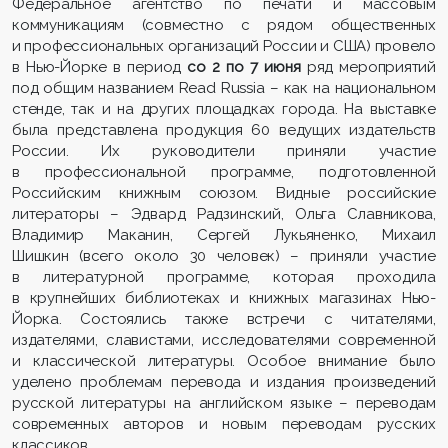
Федеральное агентство по печати и массовым
коммуникациям (совместно с рядом общественных
и профессиональных организаций России и США) провело
в Нью-Йорке в период
со 2 по 7 июня
ряд мероприятий
под общим названием Read Russia – как на национальном
стенде, так и на других площадках города. На выставке
была представлена продукция 60 ведущих издательств
России. Их руководители приняли участие
в профессиональной программе, подготовленной
Российским книжным союзом. Видные российские
литераторы – Эдвард Радзинский, Ольга Славникова,
Владимир Маканин, Сергей Лукьяненко, Михаил
Шишкин (всего около 30 человек) – приняли участие
в литературной программе, которая проходила
в крупнейших библиотеках и книжных магазинах Нью-
Йорка. Состоялись также встречи с читателями,
издателями, славистами, исследователями современной
и классической литературы. Особое внимание было
уделено проблемам перевода и издания произведений
русской литературы на английском языке – переводам
современных авторов и новым переводам русских
классиков.