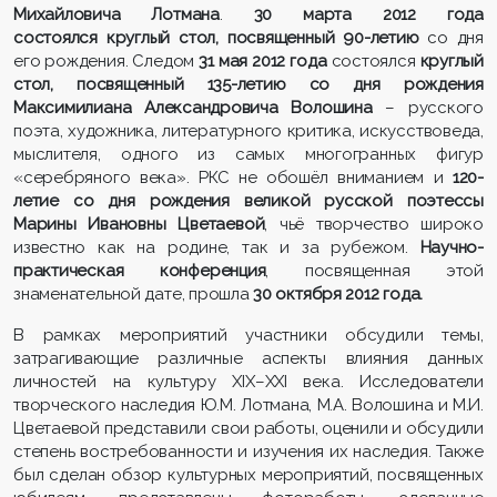
Михайловича Лотмана
.
30 марта 2012 года
состоялся
круглый стол, посвященный 90-летию
со дня
его рождения. Следом
31 мая 2012 года
состоялся
круглый
стол, посвященный 135-летию со дня рождения
Максимилиана Александровича Волошина
– русского
поэта, художника, литературного критика, искусствоведа,
мыслителя, одного из самых многогранных фигур
«серебряного века». РКС не обошёл вниманием и
120-
летие со дня рождения великой русской поэтессы
Марины Ивановны Цветаевой
, чьё творчество широко
известно как на родине, так и за рубежом.
Научно-
практическая конференция
, посвященная этой
знаменательной дате, прошла
30 октября 2012 года.
В рамках мероприятий участники обсудили темы,
затрагивающие различные аспекты влияния данных
личностей на культуру XIX–XXI века. Исследователи
творческого наследия Ю.М. Лотмана, М.А. Волошина и М.И.
Цветаевой представили свои работы, оценили и обсудили
степень востребованности и изучения их наследия. Также
был сделан обзор культурных мероприятий, посвященных