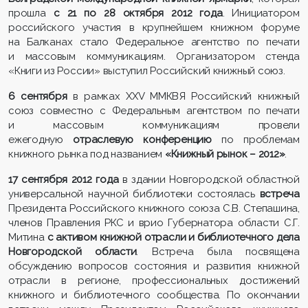
прошла
с 21 по 28 октября 2012 года
. Инициатором
российского участия в крупнейшем книжном форуме
на Балканах стало Федеральное агентство по печати
и массовым коммуникациям. Организатором стенда
«Книги из России» выступил Российский книжный союз.
6 сентября
в рамках XXV ММКВЯ Российский книжный
союз совместно с Федеральным агентством по печати
и массовым коммуникациям провели
ежегодную
отраслевую конференцию
по проблемам
книжного рынка под названием
«Книжный рынок – 2012»
.
17 сентября 2012 года
в здании Новгородской областной
универсальной научной библиотеки состоялась
встреча
Президента Российского книжного союза С.В. Степашина,
членов Правления РКС и врио Губернатора области С.Г.
Митина
с активом книжной отрасли и библиотечного дела
Новгородской области
. Встреча была посвящена
обсуждению вопросов состояния и развития книжной
отрасли в регионе, профессиональных достижений
книжного и библиотечного сообщества. По окончании