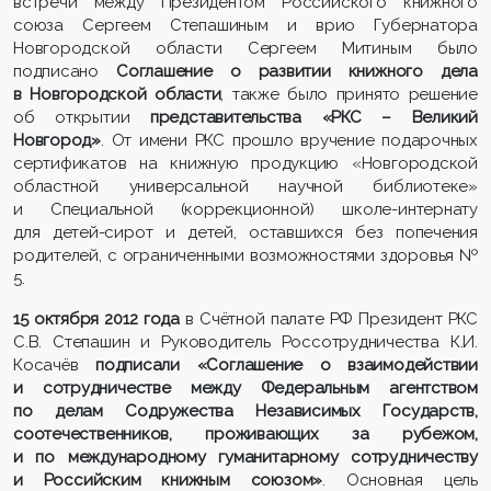
встречи между Президентом Российского книжного
союза Сергеем Степашиным и врио Губернатора
Новгородской области Сергеем Митиным было
подписано
Соглашение о развитии книжного дела
в Новгородской области
, также было принято решение
об открытии
представительства «РКС – Великий
Новгород»
. От имени РКС прошло вручение подарочных
сертификатов на книжную продукцию «Новгородской
областной универсальной научной библиотеке»
и Специальной (коррекционной) школе-интернату
для детей-сирот и детей, оставшихся без попечения
родителей, с ограниченными возможностями здоровья №
5.
15 октября 2012 года
в Счётной палате РФ Президент РКС
С.В. Степашин и Руководитель Россотрудничества К.И.
Косачёв
подписали «Соглашение о взаимодействии
и сотрудничестве между Федеральным агентством
по делам Содружества Независимых Государств,
соотечественников, проживающих за рубежом,
и по международному гуманитарному сотрудничеству
и Российским книжным союзом»
. Основная цель