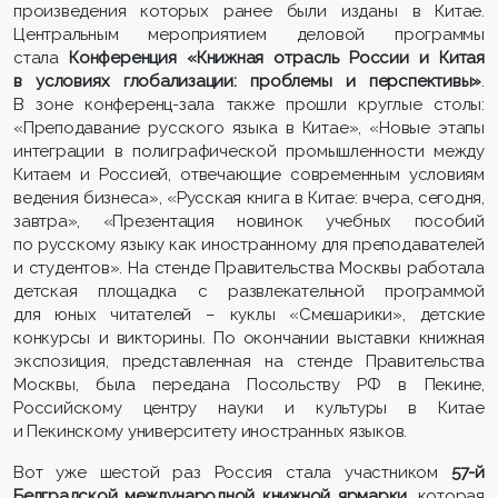
произведения которых ранее были изданы в Китае.
Центральным мероприятием деловой программы
стала
Конференция «Книжная отрасль России и Китая
в условиях глобализации: проблемы и перспективы»
.
В зоне конференц-зала также прошли круглые столы:
«Преподавание русского языка в Китае», «Новые этапы
интеграции в полиграфической промышленности между
Китаем и Россией, отвечающие современным условиям
ведения бизнеса», «Русская книга в Китае: вчера, сегодня,
завтра», «Презентация новинок учебных пособий
по русскому языку как иностранному для преподавателей
и студентов». На стенде Правительства Москвы работала
детская площадка с развлекательной программой
для юных читателей – куклы «Смешарики», детские
конкурсы и викторины. По окончании выставки книжная
экспозиция, представленная на стенде Правительства
Москвы, была передана Посольству РФ в Пекине,
Российскому центру науки и культуры в Китае
и Пекинскому университету иностранных языков.
Вот уже шестой раз Россия стала участником
57-й
Белградской международной книжной ярмарки
, которая