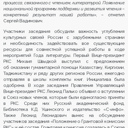
процесса, связанного с чтением, литературой. Появление
национальной программы поддержки и развития чтения –
конкретный результат нашей работы»
, – отметил
Сергей Вадимович.
Участники заседания обсудили важность углубления
культурных связей России с зарубежными странами
и необходимость задействовать все существующие
ресурсы для совместной успешной работы в ходе
мероприятий Года литературы. Первый Вице-президент
РКС Михаил Швыдкой выступил с предложением
об оказании гуманитарной помощи Казахстану, Киргизии,
Таджикистану и ряду других регионов России, ежегодно
отправляя в школы комплекты книг. Инициатива была
одобрена. В ходе заседания Правления Управляющий
Вице-президент РКС Леонид Палько объявил о вступлении
в Союз новых членов, которые были единогласно приняты
в РКС. Среди них Русский академический фонд,
Библиотека К.Д. Ушинского и издательство «С-инфо».
Также Леонид Леонидович вынес на обсуждение
участников заседания «Положение о Грантовой комиссии
РКС» и её состав. Грантовая комиссия создалась в Союзе