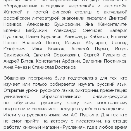
оборудованных площадках: «взрослой» и «детской».
Жителей и гостей финской столицы с актуальной
российской литературой знакомили писатели Дмитрий
Новиков, Александр Бушковский, Яна Жемойтелите,
Евгений Бабушкин, Александр Снегирев, Валерия
Пустовая, Павел Крусанов, Александр Кабаков, Евгений
Попов, Валерий Попов, Ильдар Абузяров, Леонид
Юзефович, Илья Бояшов, Алексей Пурин, Игорь
Сахновский, Евгений Водолазкин, Сергей Лукьяненко,
Андрей Битов, Константин Арбенин, Валентин Постников,
Анна Ремез и Станислав Востоков.
Обширная программа была подготовлена для тех, кто
изучает или только собирается изучать русский язык.
Открытые уроки русского языка, викторины, презентацию
уникального образовательного онлайн-ресурса
по обучению русскому языку как иностранному
подготовили специалисты ведущего учебного заведения –
Института русского языка им. А.С. Пушкина. Для тех, кто
не смог прийти на встречу с писателями, на стенде
работал книжный магазин «Руслания», где в любое время