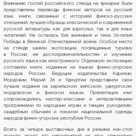
Вниманию гостей российского стенда на ярмарке были
представлены переводы финских авторов на русский
язык, книги, связанные с историей финско-русских
отношений, лучшие образцы классической и современной
русской литературы как для взрослых, так и для юных
читателей. Не осталась без внимания и тема 70-летия
Победы в Великой Отечественной войне. Особое место
на стенде заняли экспозиции, посвященные туризму
в России, ее достопримечательностям и изучению
русского языка как иностранного. Отдельную экспозицию
составили книги, изданные на языках финно-угорских
народов России. Ведущие издательства Карелии,
Мордовии, Марий Эл и Удмуртии представили свои
лучшие издания на карельском, вепсском, удмуртском,
мордовском и финском языках. Презентация книг
сопровождались мастер-классами и интерактивными
программами по народным играм и танцам, рукоделию,
свадебным обычаям и показом национальной одежды
народов финно-угорских республик России.
Всего за четыре выставочных дня в режиме нон-стоп
прошло около 100 мероприятий на двух специально