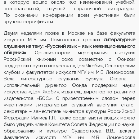
в которую вошло около 300 наименований учебной,
познавательной, научной, справочной литературы.
По окончании конференции всем участникам были
вручены сертификаты.
Двумя неделями позже в Москве на базе факультета
искусств МГУ им. Ломоносова прошли
литературные
слушания на тему: «Русский язык – язык межнационального
общения»
. Организатором мероприятия выступил
Российский книжный союз совместно с Фондом
поддержки науки и искусства «Дом Якоби», Сенаторским
клубом и факультетом искусств МГУ им. М.В. Ломоносова.
Вела литературные слушания Бурлука Оксана –
исполнительный директор Фонда поддержки науки
искусства «Дом Якоби», издатель, директор по развитию
издательства «БОС». С приветственным словом перед
участниками литературных слушаний выступил статс-
секретарь – заместитель министра культуры Российской
Федерации Ивлиев Г.П. Также среди выступающих можно
было увидеть члена Комитета Совета Федерации по науке,
образованию и культуре Сударенкова В.В., декана
факультета искусств МГУ им. М.В. Ломоносова