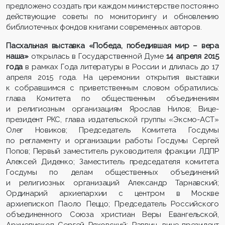
предложено создать при каждом министерстве постоянно
действующие советы по мониторингу и обновлению
библиотечных фондов книгами современных авторов.
Пасхальная выставка «Победа, победившая мир – вера
наша»
открылась в Государственной Думе
14 апреля 2015
года
в рамках Года литературы в России и длилась до 17
апреля 2015 года. На церемонии открытия выставки
к собравшимся с приветственным словом обратились:
глава Комитета по общественным объединениям
и религиозным организациям Ярослав Нилов; Вице-
президент РКС, глава издательской группы «Эксмо-АСТ»
Олег Новиков; Председатель Комитета Госдумы
по регламенту и организации работы Госдумы Сергей
Попов; Первый заместитель руководителя фракции ЛДПР
Алексей Диденко; Заместитель председателя комитета
Госдумы по делам общественных объединений
и религиозных организаций Александр Тарнавский;
Ординарий архиепархии с центром в Москве
архиепископ Паоло Пеццо; Председатель Российского
объединенного Союза христиан Веры Евангельской,
Архиепископ Сергей Ряховский; Раввин, вице-президент