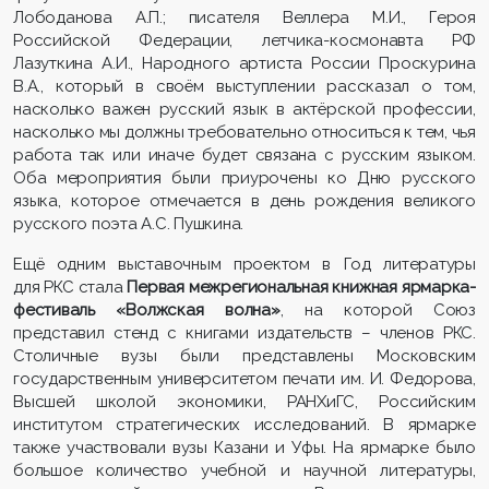
Лободанова А.П.; писателя Веллера М.И., Героя
Российской Федерации, летчика-космонавта РФ
Лазуткина А.И., Народного артиста России Проскурина
В.А., который в своём выступлении рассказал о том,
насколько важен русский язык в актёрской профессии,
насколько мы должны требовательно относиться к тем, чья
работа так или иначе будет связана с русским языком.
Оба мероприятия были приурочены ко Дню русского
языка, которое отмечается в день рождения великого
русского поэта А.С. Пушкина.
Ещё одним выставочным проектом в Год литературы
для РКС стала
Первая межрегиональная книжная ярмарка-
фестиваль «Волжская волна»
, на которой Союз
представил стенд с книгами издательств – членов РКС.
Столичные вузы были представлены Московским
государственным университетом печати им. И. Федорова,
Высшей школой экономики, РАНХиГС, Российским
институтом стратегических исследований. В ярмарке
также участвовали вузы Казани и Уфы. На ярмарке было
большое количество учебной и научной литературы,