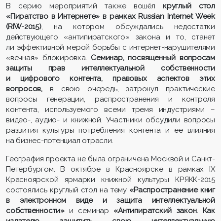
В серию мероприятий также вошёл
круглый стол
«Пиратство в Интернете» в рамках Russian Internet Week
(RIW-2015)
, на котором обсуждались недостатки
действующего «антипиратского» закона и то, станет
ли эффективной мерой борьбы с интернет-нарушителями
«вечная» блокировка.
Семинар, посвященный вопросам
защиты прав интеллектуальной собственности
и цифрового контента, правовых аспектов этих
вопросов,
в свою очередь, затронул практические
вопросы генерации, распространения и контроля
контента, используемого всеми тремя индустриями –
видео-, аудио- и книжной. Участники обсудили вопросы
развития культуры потребления контента и ее влияния
на бизнес-потенциал отрасли.
География проекта не была ограничена Москвой и Санкт-
Петербургом. В октябре в Красноярске в рамках IX
Красноярской ярмарки книжной культуры КРЯКК-2015
состоялись круглый стол на тему
«Распространение книг
в электронном виде и защита интеллектуальной
собственности»
и семинар
«Антипиратский закон. Как
издателю защитить свою интеллектуальную