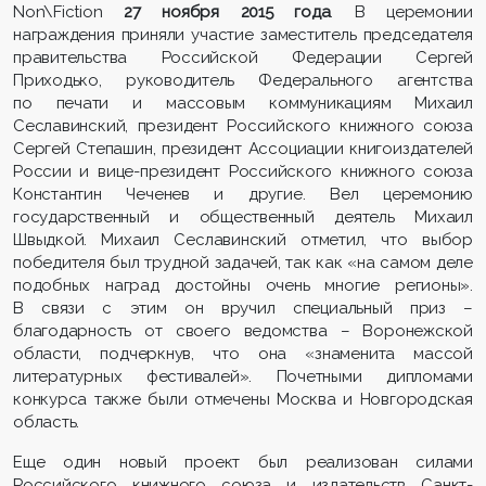
Non\Fiction
27 ноября 2015 года
. В церемонии
награждения приняли участие заместитель председателя
правительства Российской Федерации Сергей
Приходько, руководитель Федерального агентства
по печати и массовым коммуникациям Михаил
Сеславинский, президент Российского книжного союза
Сергей Степашин, президент Ассоциации книгоиздателей
России и вице-президент Российского книжного союза
Константин Чеченев и другие. Вел церемонию
государственный и общественный деятель Михаил
Швыдкой. Михаил Сеславинский отметил, что выбор
победителя был трудной задачей, так как «на самом деле
подобных наград достойны очень многие регионы».
В связи с этим он вручил специальный приз –
благодарность от своего ведомства – Воронежской
области, подчеркнув, что она «знаменита массой
литературных фестивалей». Почетными дипломами
конкурса также были отмечены Москва и Новгородская
область.
Еще один новый проект был реализован силами
Российского книжного союза и издательств Санкт-