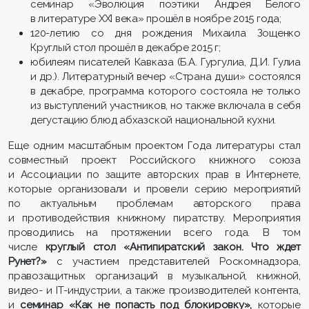
семинар «Эволюция поэтики Андрея Белого
в литературе XXI века» прошёл в ноябре 2015 года;
120-летию со дня рождения Михаила Зощенко
Круглый стол прошёл в декабре 2015 г;
юбилеям писателей Кавказа (Б.А. Гургулиа, Д.И. Гулиа
и др.). Литературный вечер «Страна души» состоялся
в декабре, программа которого состояла не только
из выступлений участников, но также включала в себя
дегустацию блюд абхазской национальной кухни.
Еще одним масштабным проектом Года литературы стал
совместный проект Российского книжного союза
и Ассоциации по защите авторских прав в Интернете,
которые организовали и провели серию мероприятий
по актуальным проблемам авторского права
и противодействия книжному пиратству. Мероприятия
проводились на протяжении всего года. В том
числе
круглый стол «Антипиратский закон. Что ждет
Рунет?»
с участием представителей Роскомнадзора,
правозащитных организаций в музыкальной, книжной,
видео- и IT-индустрии, а также производителей контента,
и
семинар «Как не попасть под блокировку»,
которые